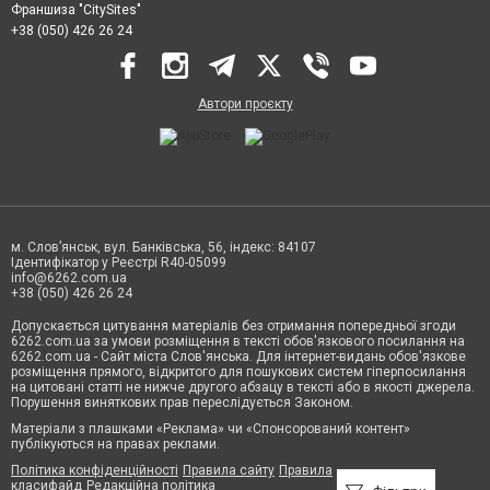
Франшиза "CitySites"
+38 (050) 426 26 24
Автори проєкту
м. Слов’янськ, вул. Банківська, 56, індекс: 84107
Ідентифікатор у Реєстрі R40-05099
info@6262.com.ua
+38 (050) 426 26 24
Допускається цитування матеріалів без отримання попередньої згоди
6262.com.ua за умови розміщення в тексті обов'язкового посилання на
6262.com.ua - Сайт міста Слов'янська. Для інтернет-видань обов'язкове
розміщення прямого, відкритого для пошукових систем гіперпосилання
на цитовані статті не нижче другого абзацу в тексті або в якості джерела.
Порушення виняткових прав переслідується Законом.
Матеріали з плашками «Реклама» чи «Спонсорований контент»
публікуються на правах реклами.
Політика конфіденційності
Правила сайту
Правила
класифайд
Редакційна політика