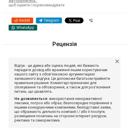
Авторизуйтесь
,
щоб оцінити і порекомендувати
Reddit
Telegram
Viber
WhatsApp
Рецензія
Відгук - це думка або оцінка людей, які бажають
передати досвід або враження іншим користувачам
нашого сайту з обов'язковою аргументацією
залишеного відгука. Це допоможе багатьом прийняти
правильне рішення. Коментарі призначені для
спілкування та обговорення, а також для роз'яснення
питань, що цікавлять.
Не дозволяється:
використання ненормативної
лексики, погроз або образ; безпосереднє порівняння з
іншими конкуруючими компаніями; безпідставні заяви,
що ображають діяльність компанії і / або її послуги;
розміщення посилань на сторонні інтернет-ресурси;
реклама та самореклама.