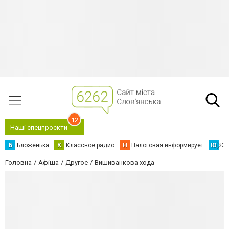
12
Наші спецпроєкти
Б
Бложенька
К
Классное радио
Н
Налоговая информирует
Ю
Юс
Головна
Афіша
Другое
Вишиванкова хода