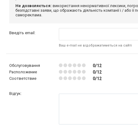
Не дозволяється:
використання ненормативної лексики, погро
безпідставні заяви, що ображають діяльність компанії і / або її
самореклама.
Введіть email:
Ваш e-mail не відображатиметься на сайті
Обслуговування
0/12
Расположение
0/12
Соответствие
0/12
Відгук: