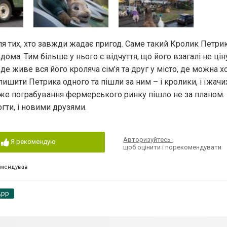
для тих, хто завжди жадає пригод. Саме такий Кролик Петри
 вдома. Тим більше у нього є відчуття, що його взагалі не цін
 живе вся його кроляча сім'я та друг у місто, де можна х
ишити Петрика одного та пішли за ним – і кролики, і їжачиха
, адже пограбування фермерського ринку пішло не за планом.
гти, і новими друзями.
Авторизуйтесь
,
Я рекомендую
щоб оцінити і порекомендувати
омендував
App