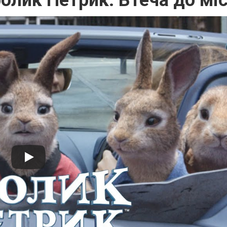
олик Петрик: Втеча до мі