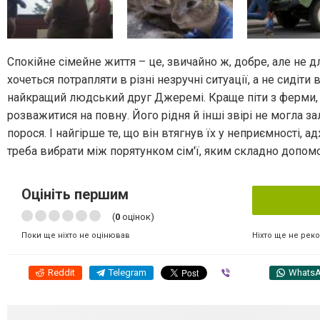
Спокійне сімейне життя – це, звичайно ж, добре, але не 
хочеться потрапляти в різні незручні ситуації, а не сидіти
найкращий людський друг Джеремі. Краще піти з ферми, де
розважитися на повну. Його рідня й інші звірі не могла зал
порося. І найгірше те, що він втягнув їх у неприємності
треба вибрати між порятунком сім'ї, яким складно допомо
Оцініть першим
(
0
оцінок)
Ніхто ще не рек
Поки ще ніхто не оцінював
Reddit
Telegram
Viber
Whats