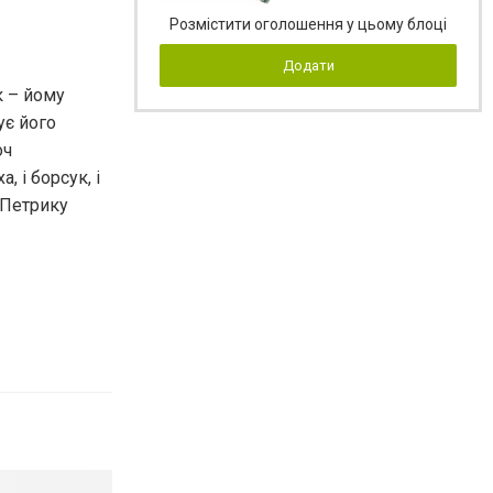
Розмістити оголошення у цьому блоці
Додати
к – йому
ує його
оч
, і борсук, і
 Петрику