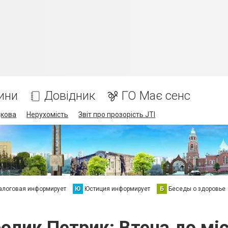
ини
Довідник
ГО Має сенс
дкова
Нерухомість
Звіт про прозорість JTI
алоговая информирует
Ю
Юстиция информирует
Б
Беседы о здоровье