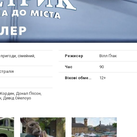
 пригоди, сімейний,
Режисер
Вілл Ґлак
Час
90
стралія
Вікові обмеження
12+
Корден, Донал Ґлісон,
н, Девід Ойелоуо