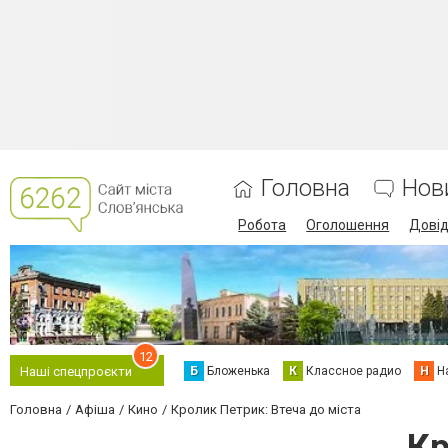
Головна
Нов
Робота
Оголошення
Дові
12
Б
Бложенька
К
Классное радио
Н
Н
Наші спецпроєкти
Головна
Афіша
Кино
Кролик Петрик: Втеча до міста