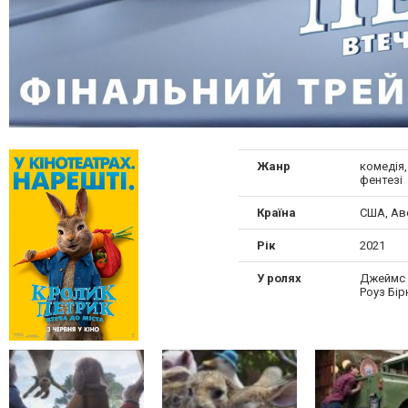
Жанр
комедія,
фентезі
Країна
США, Ав
Рік
2021
У ролях
Джеймс 
Роуз Бір