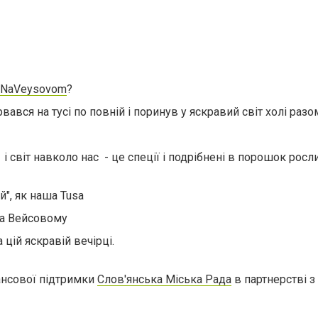
a NaVeysovom
?
ався на тусі по повній і поринув у яскравий світ холі разом
 світ навколо нас - це спеції і подрібнені в порошок росли
и
й", як наша Tusa
 на Вейсовому
 цій яскравій вечірці.
нансової підтримки
Слов'янська Міська Рада
в партнерстві з