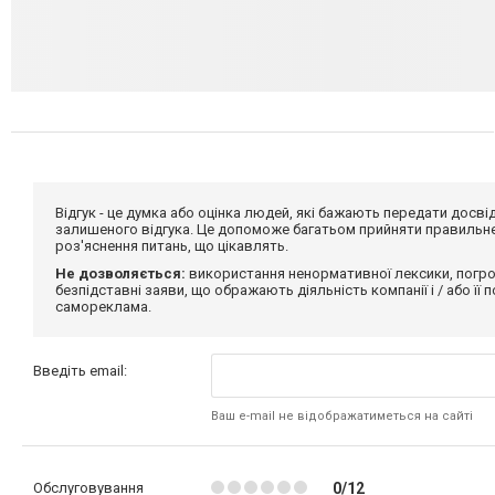
Відгук - це думка або оцінка людей, які бажають передати дос
залишеного відгука. Це допоможе багатьом прийняти правильне 
роз'яснення питань, що цікавлять.
Не дозволяється:
використання ненормативної лексики, погро
безпідставні заяви, що ображають діяльність компанії і / або її
самореклама.
Введіть email:
Ваш e-mail не відображатиметься на сайті
Обслуговування
0/12