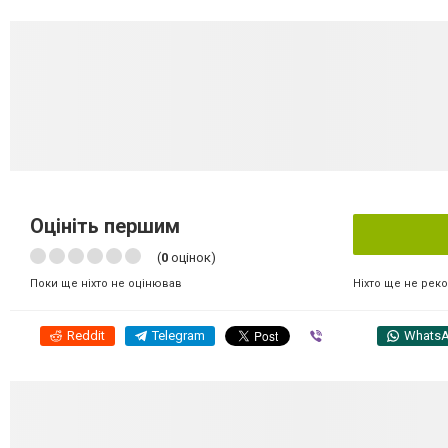
Оцініть першим
(
0
оцінок)
Ніхто ще не рек
Поки ще ніхто не оцінював
Reddit
Telegram
Viber
Whats