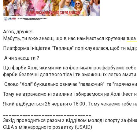
Агов, друже!
Мабуть, ти вже знаєш, що в нас намічається крутезна
tus
Платформа Ініціатив "Теплиця" попіклувалася, щоб ти відірв
А чи знаєш ти ?
Що фарби Холі, якими ми на фестивалі розфарбуємо себе і
фарби безпечні для твого тіла і ти зможеш їх легко змит
Слово "Холі" буквально означає "палаючий" та "гарячезни
Тому не втрачаємо ні хвилини і збираємося на Холі Фест
Який відбудеться
26 червня о 18:00 . Тому чекаемо тебе на
________________________________
Захід проводиться разом з відділом молоді спорту за фі
США з міжнародного розвитку (USAID)