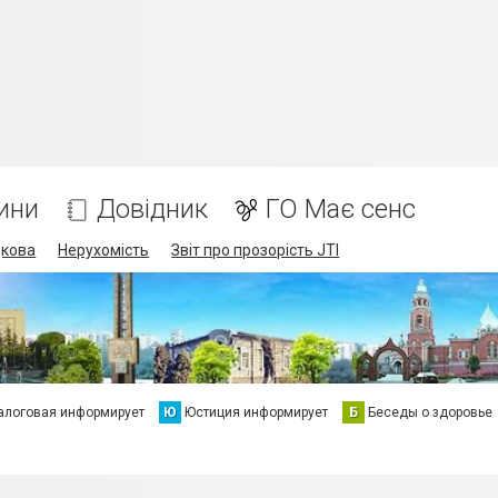
ини
Довідник
ГО Має сенс
дкова
Нерухомість
Звіт про прозорість JTI
алоговая информирует
Ю
Юстиция информирует
Б
Беседы о здоровье