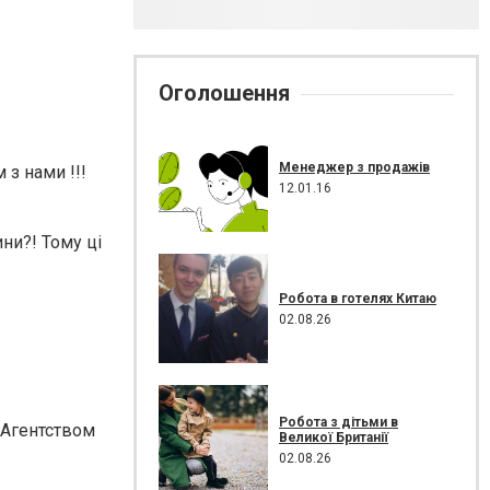
Оголошення
Менеджер з продажів
 з нами !!!
12.01.16
ни?! Тому ці
Робота в готелях Китаю
02.08.26
Робота з дітьми в
 Агентством
Великої Британії
02.08.26