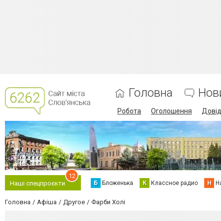
Головна
Нов
Робота
Оголошення
Дові
12
Б
Бложенька
К
Классное радио
Н
Н
Наші спецпроєкти
Головна
Афіша
Другое
Фарби Холі