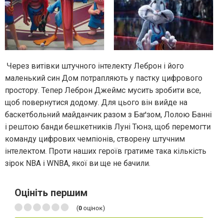
Через витівки штучного інтелекту Леброн і його
маленький син Дом потрапляють у пастку цифрового
простору. Тепер Леброн Джеймс мусить зробити все,
щоб повернутися додому. Для цього він вийде на
баскетбольний майданчик разом з Баґзом, Лолою Банні
і рештою банди бешкетників Луні Тюнз, щоб перемогти
команду цифрових чемпіонів, створену штучним
інтелектом. Проти наших героїв гратиме така кількість
зірок NBA і WNBA, якої ви ще не бачили.
Оцініть першим
(
0
оцінок)