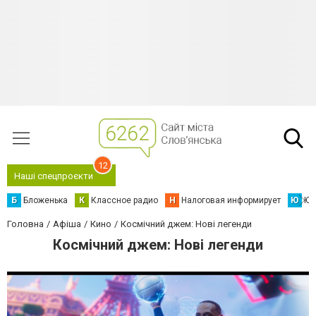
12
Наші спецпроєкти
Б
Бложенька
К
Классное радио
Н
Налоговая информирует
Ю
Юс
Головна
Афіша
Кино
Космічний джем: Нові легенди
Космічний джем: Нові легенди