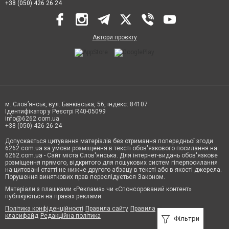
+38 (050) 426 26 24
Автори проєкту
м. Слов’янськ, вул. Банківська, 56, індекс: 84107
Ідентифікатор у Реєстрі R40-05099
info@6262.com.ua
+38 (050) 426 26 24
Допускається цитування матеріалів без отримання попередньої згоди
6262.com.ua за умови розміщення в тексті обов'язкового посилання на
6262.com.ua - Сайт міста Слов'янська. Для інтернет-видань обов'язкове
розміщення прямого, відкритого для пошукових систем гіперпосилання
на цитовані статті не нижче другого абзацу в тексті або в якості джерела.
Порушення виняткових прав переслідується Законом.
Матеріали з плашками «Реклама» чи «Спонсорований контент»
публікуються на правах реклами.
Політика конфіденційності
Правила сайту
Правила
класифайд
Редакційна політика
Фільтри