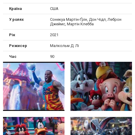
Країна
США
У ролях
Сонекуа Мартін-Ґрін, Дон Чідл, Леброн
Джеймс, Мартін Клебба
Рік
2021
Режисер
Малкольм Д. Лі
Час
90