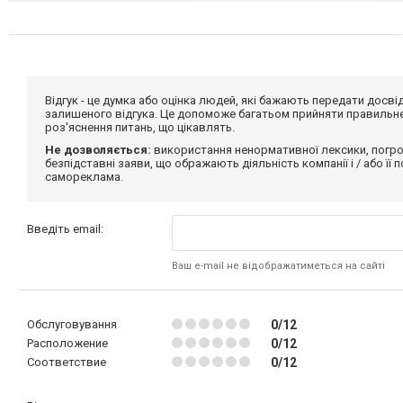
Відгук - це думка або оцінка людей, які бажають передати дос
залишеного відгука. Це допоможе багатьом прийняти правильне 
роз'яснення питань, що цікавлять.
Не дозволяється:
використання ненормативної лексики, погро
безпідставні заяви, що ображають діяльність компанії і / або її
самореклама.
Введіть email:
Ваш e-mail не відображатиметься на сайті
Обслуговування
0/12
Расположение
0/12
Соответствие
0/12