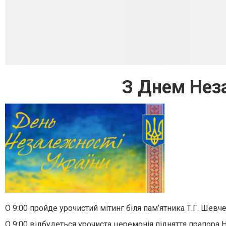
З Днем Неза
О 9:00 пройде урочистий мітинг біля пам’ятника Т.Г. Шевче
О 9:00 відбудеться урочиста церемонія підняття прапора 