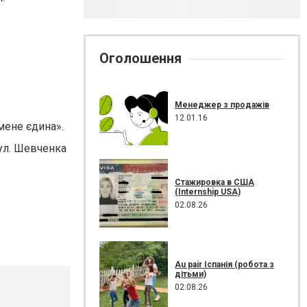
Оголошення
Менеджер з продажів
12.01.16
мене єдина».
ул. Шевченка
Стажировка в США
(Internship USA)
02.08.26
Au pair Іспанія (робота з
дітьми)
02.08.26