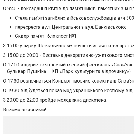
О 9:40 - покладання квітів до пам’ятників, пам’ятних зна
Стела пам’яті загиблих військовослужбовців в/ч 303
перехрестя вул. Центральної з вул. Банківською;
Сквер пам’яті-блокпост №1
З 15:00 у парку Шовковичному почнеться святкова прогр
З 15:00 до 20:00 - Виставка декоративно-ужиткового мист
О 17:00 відкриється шостий міський фестиваль «Слов’ян
– бульвар Пушкіна – КП «Парк культури та відпочинку»).
О 17:30 розпочнеться Концерт творчих колективів Слов’ян
О 19:30 відбудеться п
оказ мод українського костюму від 
З 20:00 до 22:00 пройде молодіжна дискотека.
Вітаємо зі святами!