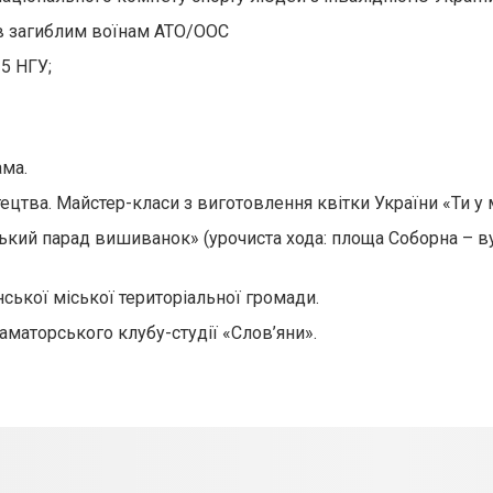
ків загиблим воїнам АТО/ООС
5 НГУ;
ама.
ецтва. Майстер-класи з виготовлення квітки України «Ти у 
ський парад вишиванок» (урочиста хода: площа Соборна – в
ської міської територіальної громади.
аматорського клубу-студії «Слов’яни».