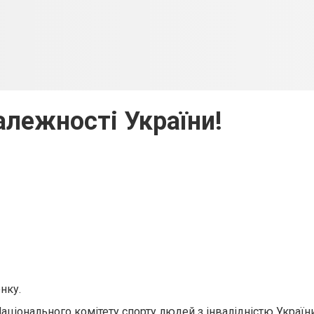
лежності України!
нку.
Національного комітету спорту людей з інвалідністю України