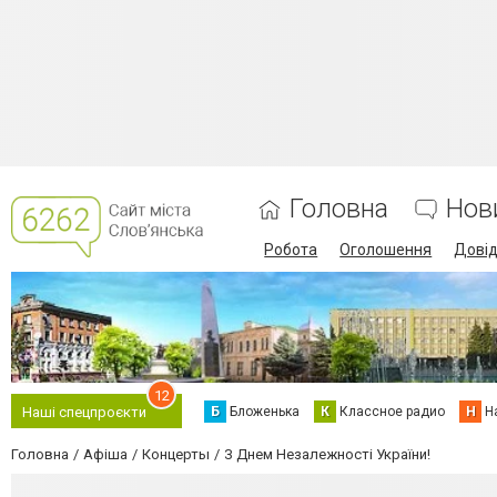
Головна
Нов
Робота
Оголошення
Дові
12
Б
Бложенька
К
Классное радио
Н
Н
Наші спецпроєкти
Головна
Афіша
Концерты
З Днем Незалежності України!