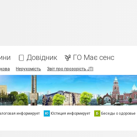
ини
Довідник
ГО Має сенс
дкова
Нерухомість
Звіт про прозорість JTI
алоговая информирует
Ю
Юстиция информирует
Б
Беседы о здоровье