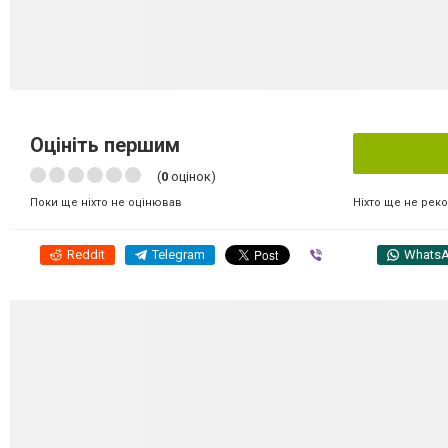
Оцініть першим
(
0
оцінок)
Ніхто ще не рек
Поки ще ніхто не оцінював
Reddit
Telegram
Viber
Whats