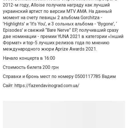
2012-м году, Alloise получила награду как лучший
украинский артист по версии MTV AMA. На данный
момент на счету певицы 2 альбома Gorchitza -
'Highlights' и 'It's You', и 3 сольных альбома - 'Bygone', ‘
Episodes' и свежий “Bare Nerve” EP, получивший сразу
две номинации - премии YUNA 2021 в категории «Інший
Формат» и top-5 лучших релизов года по мнению
международного жюри Aprize Awards 2021.
Начало концерта в 16:00
Стоимость билета 200 грн
Справки и бронь мест по номеру 0500117785 Вадим
Сайт: https://fazendavinograd.com.ua/