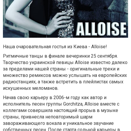
Наша очаровательная гостья из Киева - Alloise!
Ритмичные танцы в финале вечеринки 25 сентября.
Творчество украинской певицы Alloise известно далеко
за пределами нашей страны - оригинальные треки и
множество ремиксов можно услышать на европейских
радиостанциях, а также встретить в плейлистах самых
искушенных меломанов.
Начав свою карьеру в 2006-м году как автор и
исполнитель песен группы Gorchitza, Alloise вместе с
коллегами совершила настоящий прорыв в музыке
страны, привнесла неповторимый шарм
завораживающего вокала и уникальное звучание
собственных песен. После старта сольной карьеры в