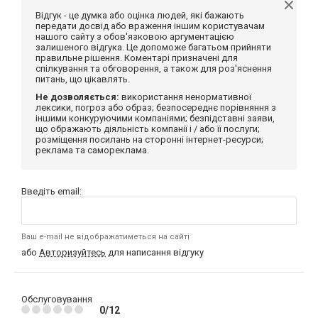
Відгук - це думка або оцінка людей, які бажають
передати досвід або враження іншим користувачам
нашого сайту з обов'язковою аргументацією
залишеного відгука. Це допоможе багатьом прийняти
правильне рішення. Коментарі призначені для
спілкування та обговорення, а також для роз'яснення
питань, що цікавлять.
Не дозволяється:
використання ненормативної
лексики, погроз або образ; безпосереднє порівняння з
іншими конкуруючими компаніями; безпідставні заяви,
що ображають діяльність компанії і / або її послуги;
розміщення посилань на сторонні інтернет-ресурси;
реклама та самореклама.
Введіть email:
Ваш e-mail не відображатиметься на сайті
або
Авторизуйтесь
для написання відгуку
Обслуговування
0/12