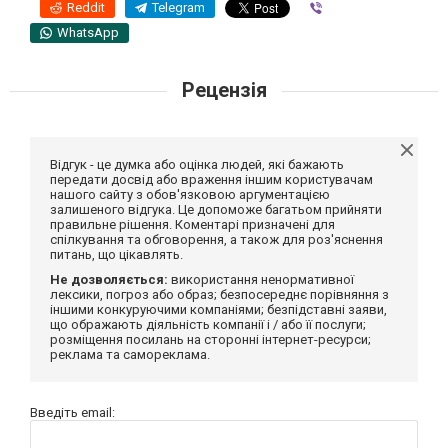
Reddit
Telegram
Viber
WhatsApp
Рецензія
Відгук - це думка або оцінка людей, які бажають
передати досвід або враження іншим користувачам
нашого сайту з обов'язковою аргументацією
залишеного відгука. Це допоможе багатьом прийняти
правильне рішення. Коментарі призначені для
спілкування та обговорення, а також для роз'яснення
питань, що цікавлять.
Не дозволяється:
використання ненормативної
лексики, погроз або образ; безпосереднє порівняння з
іншими конкуруючими компаніями; безпідставні заяви,
що ображають діяльність компанії і / або її послуги;
розміщення посилань на сторонні інтернет-ресурси;
реклама та самореклама.
Введіть email: