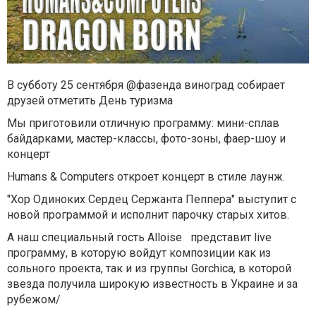
В субботу 25 сентября @фазенда виноград собирает
друзей отметить День туризма
Мы приготовили отличную программу: мини-сплав
байдарками, мастер-классы, фото-зоны, фаер-шоу и
концерт
Humans & Computers откроет концерт в стиле лаунж.
"Хор Одиноких Сердец Сержанта Пеппера" выступит с
новой программой и исполнит парочку старых хитов.
А наш специальный гость Alloise представит live
программу, в которую войдут композиции как из
сольного проекта, так и из группы Gorchica, в которой
звезда получила широкую известность в Украине и за
рубежом/