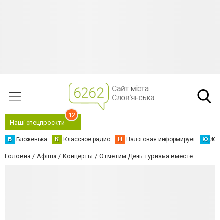
12
Наші спецпроєкти
Б
Бложенька
К
Классное радио
Н
Налоговая информирует
Ю
Юс
Головна
Афіша
Концерты
Отметим День туризма вместе!