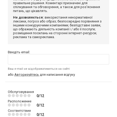
правильне рішення. Коментарі призначені для
спілкування та обговорення, а також для роз'яснення
питань, що цікавлять.
Не дозволяється:
використання ненормативної
лексики, погроз або образ; безпосереднє порівняння з
іншими конкуруючими компаніями; безпідставні заяви,
що ображають діяльність компанії і / або її послуги;
розміщення посилань на сторонні інтернет-ресурси;
реклама та самореклама.
Введіть email:
Ваш e-mail не відображатиметься на сайті
або
Авторизуйтесь
для написання відгуку
Обслуговування
0/12
Расположение
0/12
Соответствие
0/12