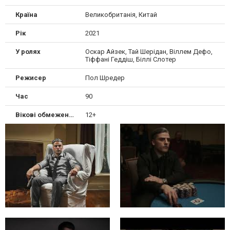
Країна
Великобританія, Китай
Рік
2021
У ролях
Оскар Айзек, Тай Шерідан, Віллем Дефо,
Тіффані Геддіш, Біллі Слотер
Режисер
Пол Шредер
Час
90
Вікові обмеження
12+