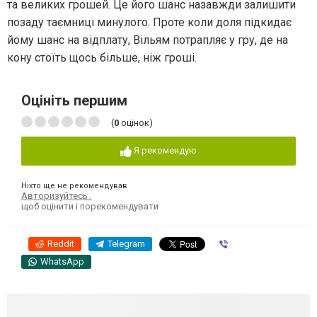
та великих грошей. Це його шанс назавжди залишити
позаду таємниці минулого. Проте коли доля підкидає
йому шанс на відплату, Вільям потрапляє у гру, де на
кону стоїть щось більше, ніж гроші.
Оцініть першим
(
0
оцінок)
Я рекомендую
Ніхто ще не рекомендував
Авторизуйтесь
,
щоб оцінити і порекомендувати
Reddit
Telegram
Viber
WhatsApp