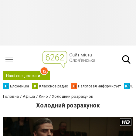
12
Наші спецпроєкти
Б
Бложенька
К
Классное радио
Н
Налоговая информирует
Ю
Юс
Головна
Афіша
Кино
Холодний розрахунок
Холодний розрахунок