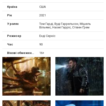
Країна
США
Рік
2021
У ролях
Том Гарді, Вуді Гаррельсон, Мішель
Вільямс, Наомі Гарріс, Стівен Ґрем
Режисер
Енді Серкіс
Час
90
Вікові обмеження
16+