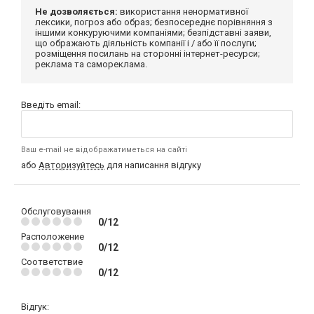
Не дозволяється:
використання ненормативної
лексики, погроз або образ; безпосереднє порівняння з
іншими конкуруючими компаніями; безпідставні заяви,
що ображають діяльність компанії і / або її послуги;
розміщення посилань на сторонні інтернет-ресурси;
реклама та самореклама.
Введіть email:
Ваш e-mail не відображатиметься на сайті
або
Авторизуйтесь
для написання відгуку
Обслуговування
0/12
Расположение
0/12
Соответствие
0/12
Відгук: