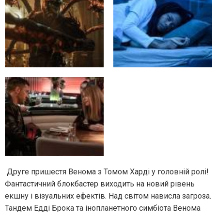
Друге пришестя Венома з Томом Харді у головній ролі!
Фантастичний блокбастер виходить на новий рівень
екшну і візуальних ефектів. Над світом нависла загроза.
Тандем Едді Брока та інопланетного симбіота Венома