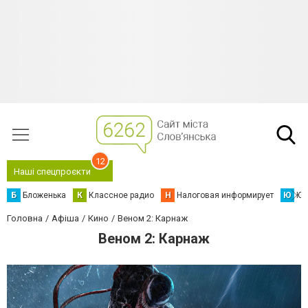
12
Наші спецпроєкти
Б
Бложенька
К
Классное радио
Н
Налоговая информирует
Ю
Юс
Головна
Афіша
Кино
Веном 2: Карнаж
Веном 2: Карнаж