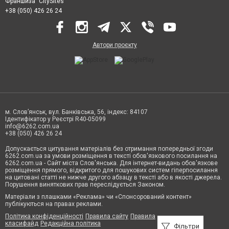
Франшиза "CitySites"
+38 (050) 426 26 24
Автори проєкту
м. Слов’янськ, вул. Банківська, 56, індекс: 84107
Ідентифікатор у Реєстрі R40-05099
info@6262.com.ua
+38 (050) 426 26 24
Допускається цитування матеріалів без отримання попередньої згоди
6262.com.ua за умови розміщення в тексті обов'язкового посилання на
6262.com.ua - Сайт міста Слов'янська. Для інтернет-видань обов'язкове
розміщення прямого, відкритого для пошукових систем гіперпосилання
на цитовані статті не нижче другого абзацу в тексті або в якості джерела.
Порушення виняткових прав переслідується Законом.
Матеріали з плашками «Реклама» чи «Спонсорований контент»
публікуються на правах реклами.
Політика конфіденційності
Правила сайту
Правила
класифайд
Редакційна політика
Фільтри