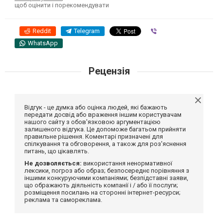
щоб оцінити і порекомендувати
Reddit
Telegram
Viber
WhatsApp
Рецензія
Відгук - це думка або оцінка людей, які бажають
передати досвід або враження іншим користувачам
нашого сайту з обов'язковою аргументацією
залишеного відгука. Це допоможе багатьом прийняти
правильне рішення. Коментарі призначені для
спілкування та обговорення, а також для роз'яснення
питань, що цікавлять.
Не дозволяється:
використання ненормативної
лексики, погроз або образ; безпосереднє порівняння з
іншими конкуруючими компаніями; безпідставні заяви,
що ображають діяльність компанії і / або її послуги;
розміщення посилань на сторонні інтернет-ресурси;
реклама та самореклама.