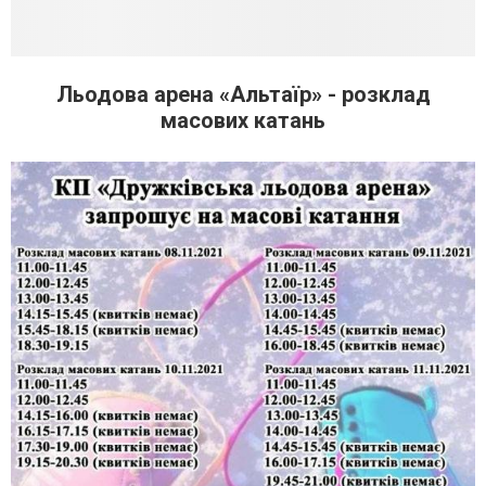
Льодова арена «Альтаїр» - розклад
масових катань