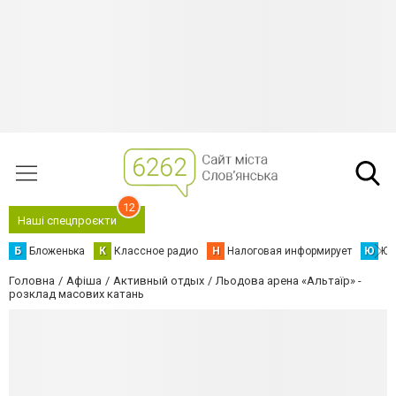
12
Наші спецпроєкти
Б
Бложенька
К
Классное радио
Н
Налоговая информирует
Ю
Юс
Головна
Афіша
Активный отдых
Льодова арена «Альтаїр» -
розклад масових катань