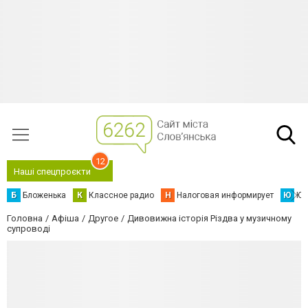
12
Наші спецпроєкти
Б
Бложенька
К
Классное радио
Н
Налоговая информирует
Ю
Юс
Головна
Афіша
Другое
Дивовижна історія Різдва у музичному
супроводі