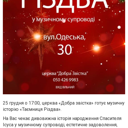
25 грудня о 17:00, церква «Добра звістка» готує музичну
історію «Таємниця Різдва».
На Вас чекає дивовижна історія народження Спасителя
Ісуса у музичному супроводі, естетичне задоволення,