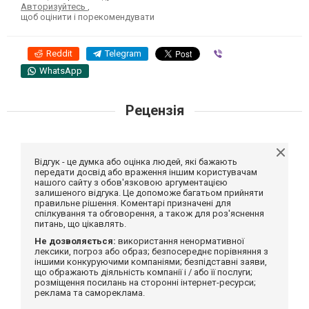
Авторизуйтесь
,
щоб оцінити і порекомендувати
Reddit
Telegram
Viber
WhatsApp
Рецензія
Відгук - це думка або оцінка людей, які бажають
передати досвід або враження іншим користувачам
нашого сайту з обов'язковою аргументацією
залишеного відгука. Це допоможе багатьом прийняти
правильне рішення. Коментарі призначені для
спілкування та обговорення, а також для роз'яснення
питань, що цікавлять.
Не дозволяється:
використання ненормативної
лексики, погроз або образ; безпосереднє порівняння з
іншими конкуруючими компаніями; безпідставні заяви,
що ображають діяльність компанії і / або її послуги;
розміщення посилань на сторонні інтернет-ресурси;
реклама та самореклама.