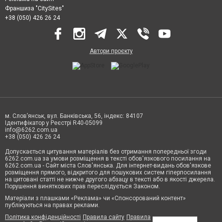
Франшиза "CitySites"
+38 (050) 426 26 24
Автори проєкту
м. Слов’янськ, вул. Банківська, 56, індекс: 84107
Ідентифікатор у Реєстрі R40-05099
info@6262.com.ua
+38 (050) 426 26 24
Допускається цитування матеріалів без отримання попередньої згоди
6262.com.ua за умови розміщення в тексті обов'язкового посилання на
6262.com.ua - Сайт міста Слов'янська. Для інтернет-видань обов'язкове
розміщення прямого, відкритого для пошукових систем гіперпосилання
на цитовані статті не нижче другого абзацу в тексті або в якості джерела.
Порушення виняткових прав переслідується Законом.
Матеріали з плашками «Реклама» чи «Спонсорований контент»
публікуються на правах реклами.
Політика конфіденційності
Правила сайту
Правила