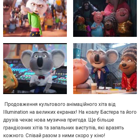
Продовження культового анімаційного хіта від
Illumination на великих екранах! На коалу Бастера та його
друзів чекає нова музична пригода. Ще більше
грандіозних хітів та запальних виступів, які вразять
кожного. Співай разом з ними скоро у кіно!