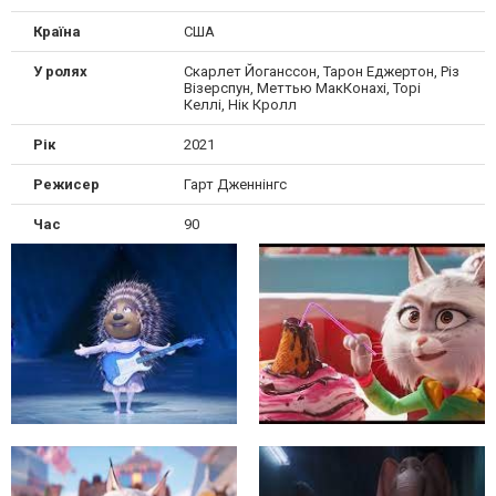
Країна
США
У ролях
Скарлет Йоганссон, Тарон Еджертон, Різ
Візерспун, Меттью МакКонахі, Торі
Келлі, Нік Кролл
Рік
2021
Режисер
Гарт Дженнінгс
Час
90