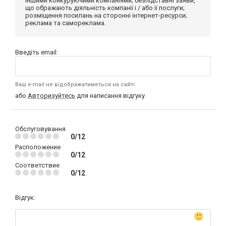
іншими конкуруючими компаніями; безпідставні заяви,
що ображають діяльність компанії і / або її послуги;
розміщення посилань на сторонні інтернет-ресурси;
реклама та самореклама.
Введіть email:
Ваш e-mail не відображатиметься на сайті
або
Авторизуйтесь
для написання відгуку
Обслуговування
0/12
Расположение
0/12
Соответствие
0/12
Відгук: