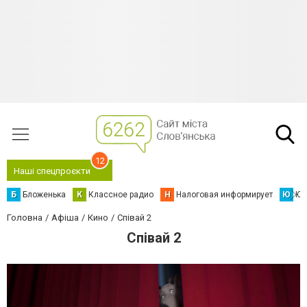
12
Наші спецпроєкти
Б
Бложенька
К
Классное радио
Н
Налоговая информирует
Ю
Юс
Головна
Афіша
Кино
Співай 2
Співай 2