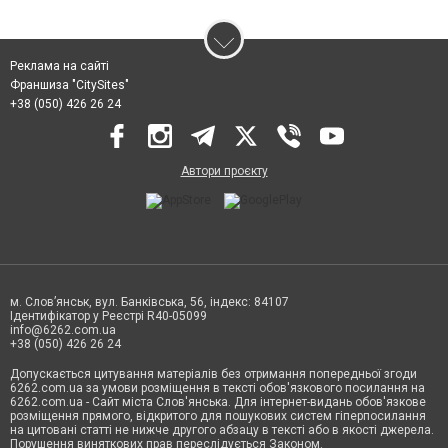
Реклама на сайті
Франшиза "CitySites"
+38 (050) 426 26 24
Автори проєкту
м. Слов’янськ, вул. Банківська, 56, індекс: 84107
Ідентифікатор у Реєстрі R40-05099
info@6262.com.ua
+38 (050) 426 26 24
Допускається цитування матеріалів без отримання попередньої згоди
6262.com.ua за умови розміщення в тексті обов'язкового посилання на
6262.com.ua - Сайт міста Слов'янська. Для інтернет-видань обов'язкове
розміщення прямого, відкритого для пошукових систем гіперпосилання
на цитовані статті не нижче другого абзацу в тексті або в якості джерела.
Порушення виняткових прав переслідується Законом.