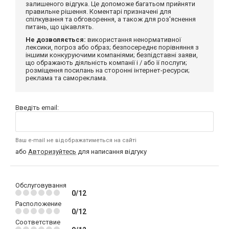
залишеного відгука. Це допоможе багатьом прийняти
правильне рішення. Коментарі призначені для
спілкування та обговорення, а також для роз'яснення
питань, що цікавлять.
Не дозволяється:
використання ненормативної
лексики, погроз або образ; безпосереднє порівняння з
іншими конкуруючими компаніями; безпідставні заяви,
що ображають діяльність компанії і / або її послуги;
розміщення посилань на сторонні інтернет-ресурси;
реклама та самореклама.
Введіть email:
Ваш e-mail не відображатиметься на сайті
або
Авторизуйтесь
для написання відгуку
Обслуговування
0/12
Расположение
0/12
Соответствие