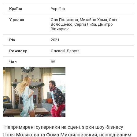
Країна
Україна
У ролях
Оля Полякова, Михайло Хома, Олег
Волощенко, Сергій Либа, Дмитро
Вівчарюк
Рік
2021
Режисер
Олексій Даруга
Час
85
Непримирені суперники на сцені, зірки шоу-бізнесу
Поля Молякова та Фома Михайловський, несподіваним