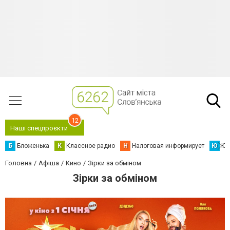
12
Наші спецпроєкти
Б
Бложенька
К
Классное радио
Н
Налоговая информирует
Ю
Юс
Головна
Афіша
Кино
Зірки за обміном
Зірки за обміном