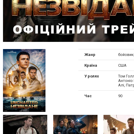
Жанр
бойовик
Країна
США
У ролях
Том Гол
Антоніо 
Алі, Пат
Час
90