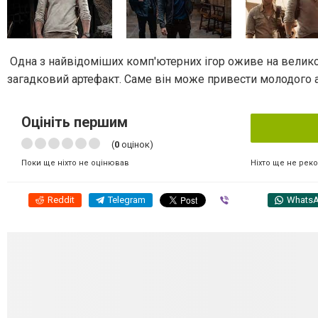
Одна з найвідоміших комп'ютерних ігор оживе на велико
загадковий артефакт. Саме він може привести молодого а
Оцініть першим
(
0
оцінок)
Ніхто ще не рек
Поки ще ніхто не оцінював
Reddit
Telegram
Viber
Whats