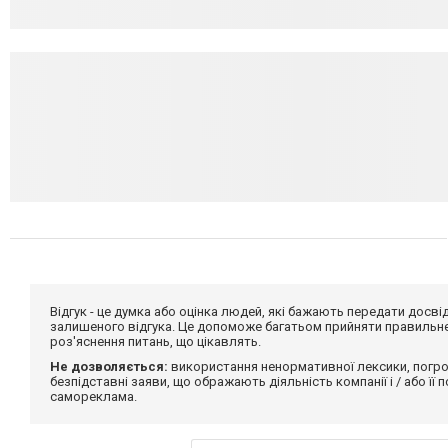
Відгук - це думка або оцінка людей, які бажають передати дос
залишеного відгука. Це допоможе багатьом прийняти правильне 
роз'яснення питань, що цікавлять.
Не дозволяється:
використання ненормативної лексики, погро
безпідставні заяви, що ображають діяльність компанії і / або її
самореклама.