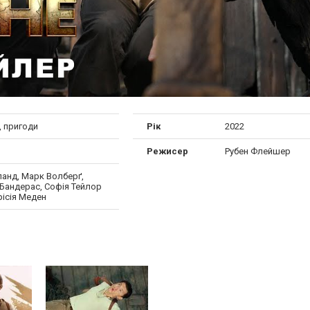
, пригоди
Рік
2022
Режисер
Рубен Флейшер
ланд, Марк Волберґ,
Бандерас, Софія Тейлор
рісія Меден