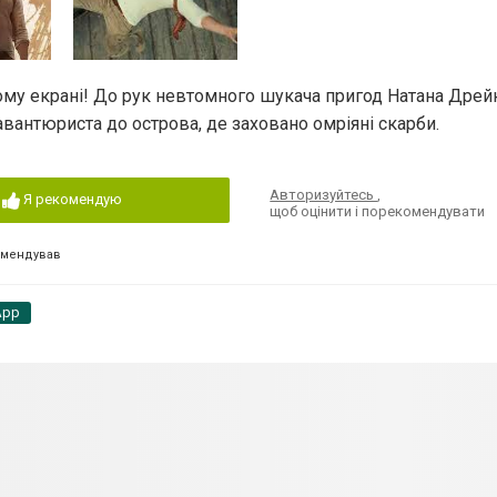
му екрані! До рук невтомного шукача пригод Натана Дрей
вантюриста до острова, де заховано омріяні скарби.
Авторизуйтесь
,
Я рекомендую
щоб оцінити і порекомендувати
омендував
App