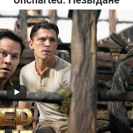
Uncharted: Незвідане