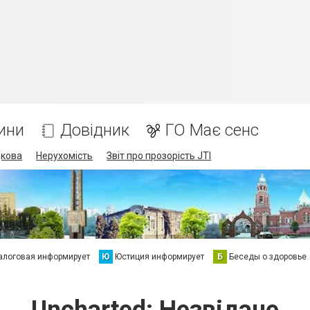
ини
Довідник
ГО Має сенс
дкова
Нерухомість
Звіт про прозорість JTI
алоговая информирует
Ю
Юстиция информирует
Б
Беседы о здоровье