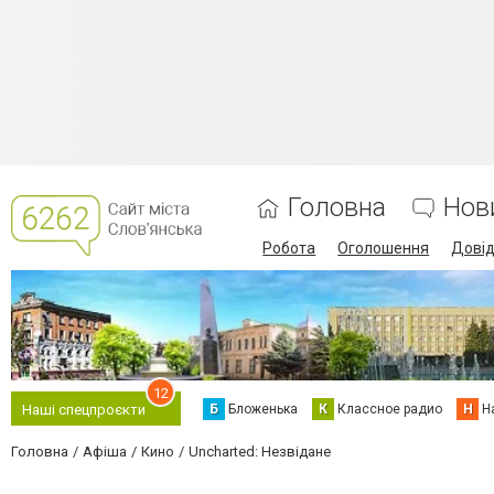
Головна
Нов
Робота
Оголошення
Дові
12
Б
Бложенька
К
Классное радио
Н
Н
Наші спецпроєкти
Головна
Афіша
Кино
Uncharted: Незвідане