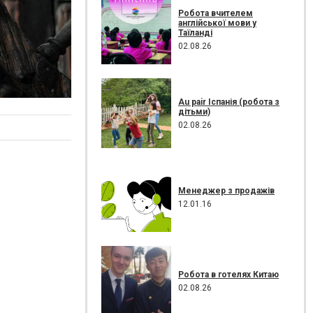
Робота вчителем
англійської мови у
Таїланді
02.08.26
Au pair Іспанія (робота з
дітьми)
02.08.26
Менеджер з продажів
12.01.16
Робота в готелях Китаю
02.08.26