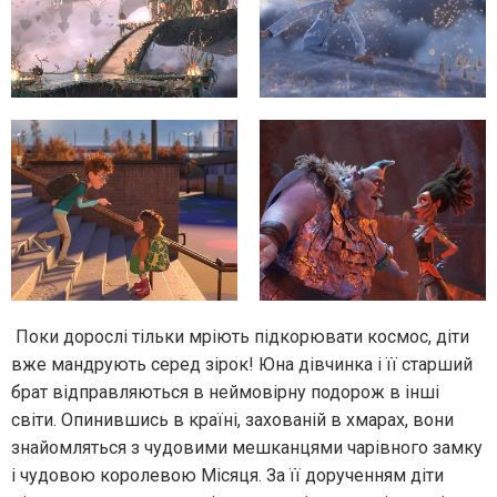
Поки дорослі тільки мріють підкорювати космос, діти
вже мандрують серед зірок! Юна дівчинка і її старший
брат відправляються в неймовірну подорож в інші
світи. Опинившись в країні, захованій в хмарах, вони
знайомляться з чудовими мешканцями чарівного замку
і чудовою королевою Місяця. За її дорученням діти