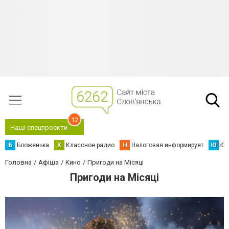
12
Наші спецпроєкти
Б
Бложенька
К
Классное радио
Н
Налоговая информирует
Ю
Юс
Головна
Афіша
Кино
Пригоди на Місяці
Пригоди на Місяці