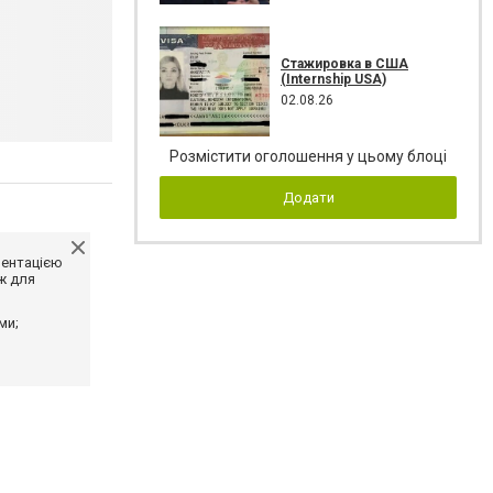
Стажировка в США
(Internship USA)
02.08.26
Розмістити оголошення у цьому блоці
Додати
ментацією
ж для
ми;