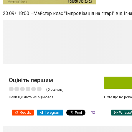
23.09/ 18:00 –Майстер клас "Імпровізація на гітарі" від І
Оцініть першим
(
0
оцінок)
Ніхто ще не рек
Поки ще ніхто не оцінював
Reddit
Telegram
Viber
Whats