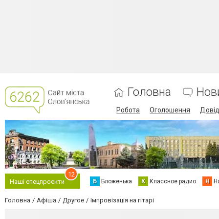
Головна
Нов
Робота
Оголошення
Дові
12
Б
Бложенька
К
Классное радио
Н
Н
Наші спецпроєкти
Головна
Афіша
Другое
Імпровізація на гітарі