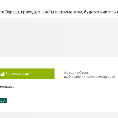
гната Варзар, приходь зі своїм інструментом, будемо вчитись 
Авторизуйтесь
,
Я рекомендую
щоб оцінити і порекомендувати
омендував
App