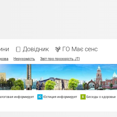
ини
Довідник
ГО Має сенс
дкова
Нерухомість
Звіт про прозорість JTI
алоговая информирует
Ю
Юстиция информирует
Б
Беседы о здоровье