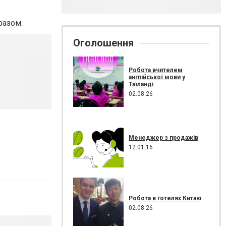
разом.
Оголошення
Робота вчителем
англійської мови у
Таїланді
02.08.26
Менеджер з продажів
12.01.16
Робота в готелях Китаю
02.08.26