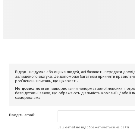
Відгук - це думка або оцінка людей, які бажають передати дос
залишеного відгука. Це допоможе багатьом прийняти правильне 
роз'яснення питань, що цікавлять.
Не дозволяється:
використання ненормативної лексики, погро
безпідставні заяви, що ображають діяльність компанії і / або її
самореклама.
Введіть email:
Ваш e-mail не відображатиметься на сайті