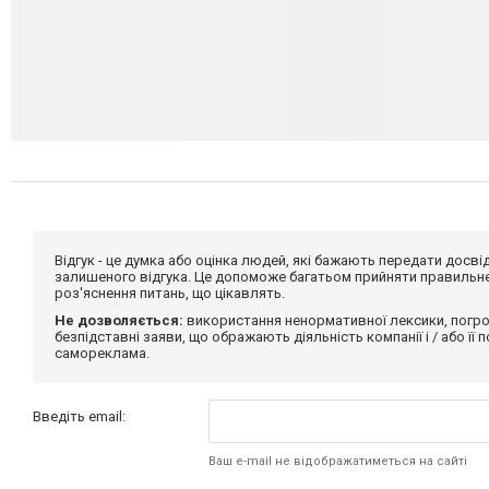
Відгук - це думка або оцінка людей, які бажають передати дос
залишеного відгука. Це допоможе багатьом прийняти правильне 
роз'яснення питань, що цікавлять.
Не дозволяється:
використання ненормативної лексики, погро
безпідставні заяви, що ображають діяльність компанії і / або її
самореклама.
Введіть email:
Ваш e-mail не відображатиметься на сайті