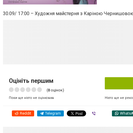
30.09/ 17:00 – Художня майстерня з Каріною Чернишовою,
Оцініть першим
(
0
оцінок)
Ніхто ще не рек
Поки ще ніхто не оцінював
Reddit
Telegram
Viber
Whats