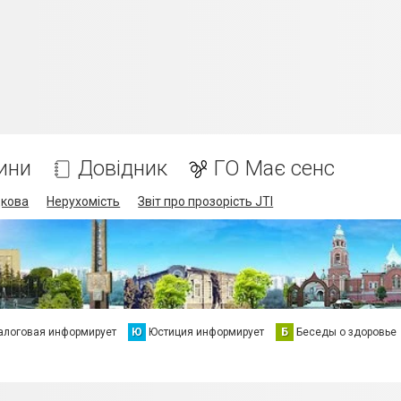
ини
Довідник
ГО Має сенс
дкова
Нерухомість
Звіт про прозорість JTI
алоговая информирует
Ю
Юстиция информирует
Б
Беседы о здоровье