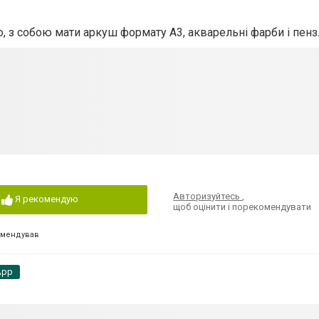
 з собою мати аркуш формату А3, акварельні фарби і пенз
Авторизуйтесь
,
Я рекомендую
щоб оцінити і порекомендувати
омендував
App