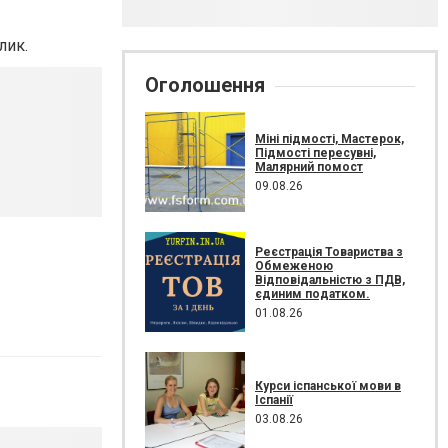
лик.
Оголошення
Міні підмості, Мастерок,
Підмості пересувні,
Малярний помост
09.08.26
Реєстрація Товариства з
Обмеженою
Відповідальністю з ПДВ,
єдиним податком.
01.08.26
Курси іспанської мови в
Іспанії
03.08.26