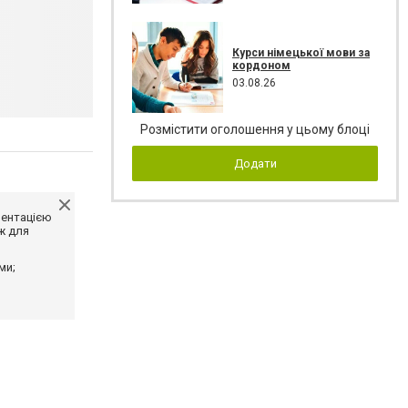
Курси німецької мови за
кордоном
03.08.26
Розмістити оголошення у цьому блоці
Додати
ментацією
ж для
ми;