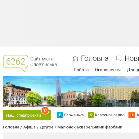
Головна
Нов
Робота
Оголошення
Дові
12
Б
Бложенька
К
Классное радио
Н
Н
Наші спецпроєкти
Головна
Афіша
Другое
Малюнок акварельними фарбами