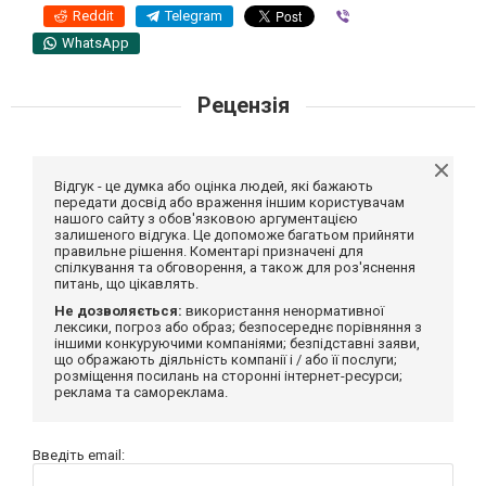
Reddit
Telegram
Viber
WhatsApp
Рецензія
Відгук - це думка або оцінка людей, які бажають
передати досвід або враження іншим користувачам
нашого сайту з обов'язковою аргументацією
залишеного відгука. Це допоможе багатьом прийняти
правильне рішення. Коментарі призначені для
спілкування та обговорення, а також для роз'яснення
питань, що цікавлять.
Не дозволяється:
використання ненормативної
лексики, погроз або образ; безпосереднє порівняння з
іншими конкуруючими компаніями; безпідставні заяви,
що ображають діяльність компанії і / або її послуги;
розміщення посилань на сторонні інтернет-ресурси;
реклама та самореклама.
Введіть email: