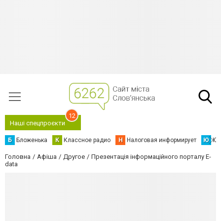
12
Наші спецпроєкти
Б
Бложенька
К
Классное радио
Н
Налоговая информирует
Ю
Юс
Головна
Афіша
Другое
Презентація інформаційного порталу E-
data