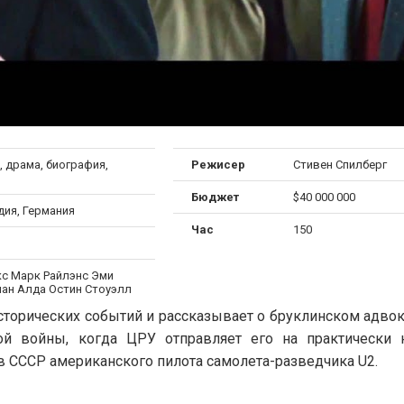
 драма, биография,
Режисер
Стивен Спилберг
Бюджет
$40 000 000
дия, Германия
Час
150
кс Марк Райлэнс Эми
лан Алда Остин Стоуэлл
сторических событий и рассказывает о бруклинском адво
ой войны, когда ЦРУ отправляет его на практически
в СССР американского пилота самолета-разведчика U2.