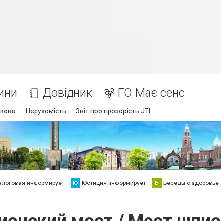
ини
Довідник
ГО Має сенс
дкова
Нерухомість
Звіт про прозорість JTI
алоговая информирует
Ю
Юстиция информирует
Б
Беседы о здоровье