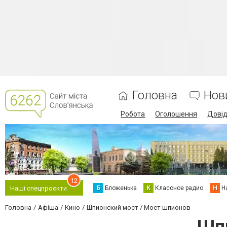
Головна
Нов
Робота
Оголошення
Дові
12
Б
Бложенька
К
Классное радио
Н
Н
Наші спецпроєкти
Головна
Афіша
Кино
Шпионский мост / Мост шпионов