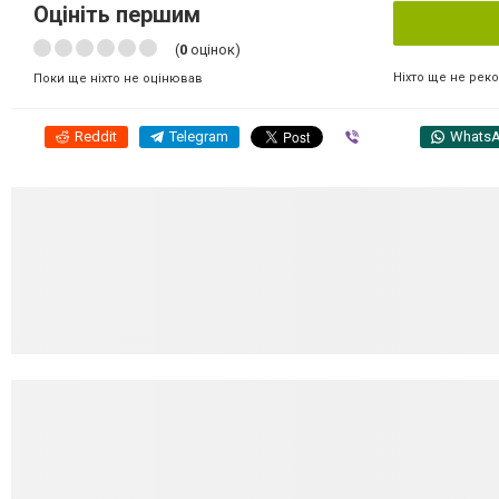
Оцініть першим
(
0
оцінок)
Ніхто ще не рек
Поки ще ніхто не оцінював
Reddit
Telegram
Viber
Whats