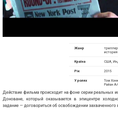
Жанр
триллер,
история
Країна
США, Ин
Рік
2015
У ролях
Том Хэн
Райан А
Действие фильма происходит на фоне серии реальных и
Доноване, который оказывается в эпицентре холодн
задание — договориться об освобождении захваченного 