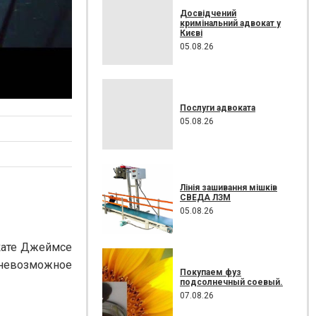
Досвідчений
кримінальний адвокат у
Києві
05.08.26
Послуги адвоката
05.08.26
Лінія зашивання мішків
СВЕДА ЛЗМ
05.08.26
кате Джеймсе
 невозможное
Покупаем фуз
подсолнечный соевый.
07.08.26