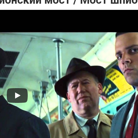
онский мост / Мост шпи