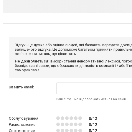
Відгук - це думка або оцінка людей, які бажають передати дос
залишеного відгука. Це допоможе багатьом прийняти правильне 
роз'яснення питань, що цікавлять.
Не дозволяється:
використання ненормативної лексики, погро
безпідставні заяви, що ображають діяльність компанії і / або її
самореклама.
Введіть email:
Ваш e-mail не відображатиметься на сайті
Обслуговування
0/12
Расположение
0/12
Соответствие
0/12