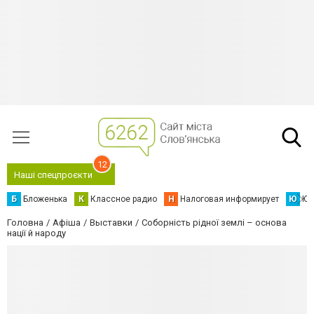
12
Наші спецпроєкти
Б
Бложенька
К
Классное радио
Н
Налоговая информирует
Ю
Юс
Головна
Афіша
Выставки
Соборність рідної землі – основа
нації й народу