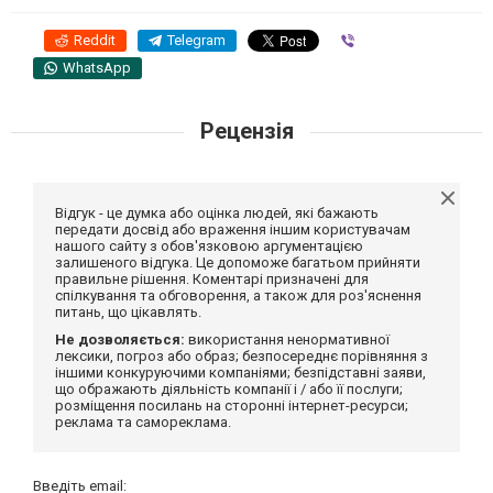
Reddit
Telegram
Viber
WhatsApp
Рецензія
Відгук - це думка або оцінка людей, які бажають
передати досвід або враження іншим користувачам
нашого сайту з обов'язковою аргументацією
залишеного відгука. Це допоможе багатьом прийняти
правильне рішення. Коментарі призначені для
спілкування та обговорення, а також для роз'яснення
питань, що цікавлять.
Не дозволяється:
використання ненормативної
лексики, погроз або образ; безпосереднє порівняння з
іншими конкуруючими компаніями; безпідставні заяви,
що ображають діяльність компанії і / або її послуги;
розміщення посилань на сторонні інтернет-ресурси;
реклама та самореклама.
Введіть email: