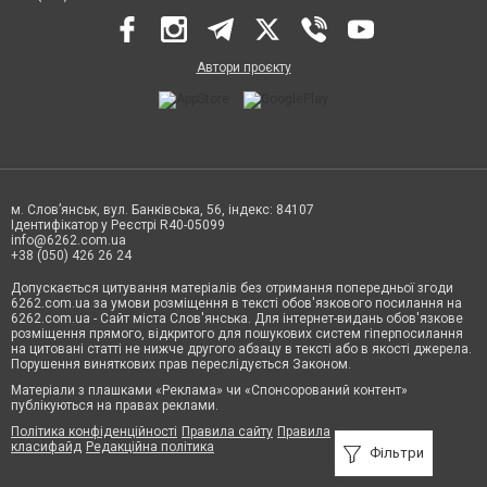
Автори проєкту
м. Слов’янськ, вул. Банківська, 56, індекс: 84107
Ідентифікатор у Реєстрі R40-05099
info@6262.com.ua
+38 (050) 426 26 24
Допускається цитування матеріалів без отримання попередньої згоди
6262.com.ua за умови розміщення в тексті обов'язкового посилання на
6262.com.ua - Сайт міста Слов'янська. Для інтернет-видань обов'язкове
розміщення прямого, відкритого для пошукових систем гіперпосилання
на цитовані статті не нижче другого абзацу в тексті або в якості джерела.
Порушення виняткових прав переслідується Законом.
Матеріали з плашками «Реклама» чи «Спонсорований контент»
публікуються на правах реклами.
Політика конфіденційності
Правила сайту
Правила
класифайд
Редакційна політика
Фільтри