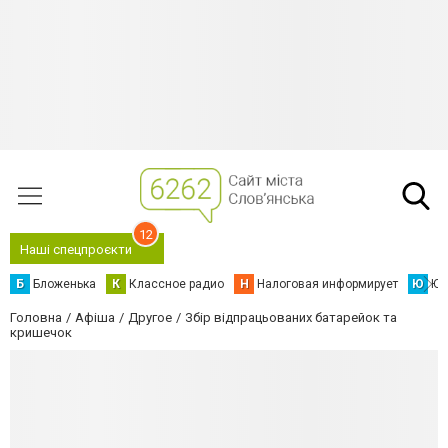
12
Наші спецпроєкти
Б
Бложенька
К
Классное радио
Н
Налоговая информирует
Ю
Юс
Головна
Афіша
Другое
Збір відпрацьованих батарейок та
кришечок