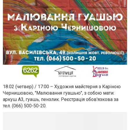
18.02 (четвер) / 17:00 – Художня майстерня з Каріною
Чер
нишовою, "Малювання гуашью", з собою мати:
аркуш А3, гуашь, пензлик. Реєстрація обов'язкова за
тел. (066) 500-50-20.