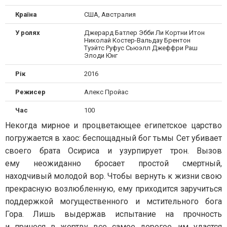
Країна
США, Австралия
У ролях
Джерард Батлер Эбби Ли Кортни Итон
Николай Костер-Вальдау Брентон
Туэйтс Руфус Сьюэлл Джеффри Раш
Элоди Юнг
Рік
2016
Режисер
Алекс Пройас
Час
100
Некогда мирное и процветающее египетское царство
погружается в хаос: беспощадный бог тьмы Сет убивает
своего брата Осириса и узурпирует трон. Вызов
ему неожиданно бросает простой смертный,
находчивый молодой вор. Чтобы вернуть к жизни свою
прекрасную возлюбленную, ему приходится заручиться
поддержкой могущественного и мстительного бога
Гора. Лишь выдержав испытание на прочность
и принеся в жертву все самое дорогое, им удастся