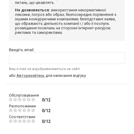
питань, що цікавлять.
Не дозволяється:
використання ненормативної
лексики, погроз або образ; безпосереднє порівняння з
іншими конкуруючими компаніями; безпідставні заяви,
що ображають діяльність компанії і / або її послуги;
розміщення посилань на сторонні інтернет-ресурси;
реклама та самореклама.
Введіть email:
Ваш e-mail не відображатиметься на сайті
або
Авторизуйтесь
для написання відгуку
Обслуговування
0/12
Расположение
0/12
Соответствие
0/12