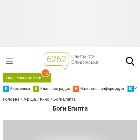
12
Наші спецпроєкти
Б
Бложенька
К
Классное радио
Н
Налоговая информирует
Ю
Юс
Головна
Афіша
Кино
Боги Египта
Боги Египта