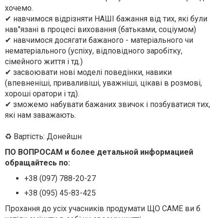
хочемо.
✔ навчимося відрізняти НАШІ бажання від тих, які були
нав"язані в процесі виховання (батьками, соціумом)
✔ навчимося досягати бажаного - матеріального чи
нематеріального (успіху, відповідного заробітку,
сімейного життя і тд.)
✔ засвоювати нові моделі поведінки, навики
(впевненіші, приваливіші, уважніші, цікаві в розмові,
хороші оратори і тд).
✔ зможемо набувати бажаних звичок і позбуватися тих,
які нам заважають.
♻ Вартість: Донейшн
ПО ВОПРОСАМ и более детальной информацией
обращайтесь по:
+38 (097) 788-20-27
+38 (095) 45-83-425
Прохання до усіх учасників продумати ЩО САМЕ ви б