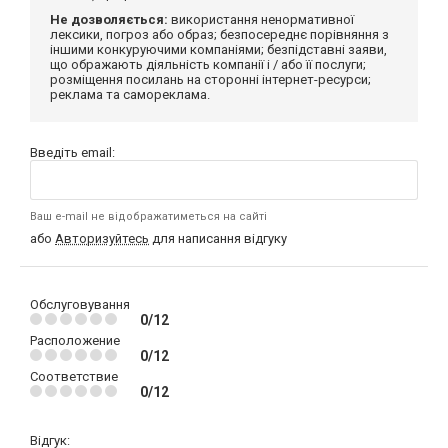
Не дозволяється:
використання ненормативної
лексики, погроз або образ; безпосереднє порівняння з
іншими конкуруючими компаніями; безпідставні заяви,
що ображають діяльність компанії і / або її послуги;
розміщення посилань на сторонні інтернет-ресурси;
реклама та самореклама.
Введіть email:
Ваш e-mail не відображатиметься на сайті
або
Авторизуйтесь
для написання відгуку
Обслуговування
0/12
Расположение
0/12
Соответствие
0/12
Відгук: