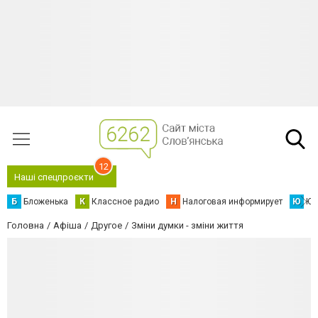
12
Наші спецпроєкти
Б
Бложенька
К
Классное радио
Н
Налоговая информирует
Ю
Юс
Головна
Афіша
Другое
Зміни думки - зміни життя