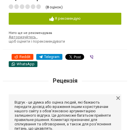
(
0
оцінок)
Я рекомендую
Ніхто ще не рекомендував
Авторизуйтесь
,
щоб оцінити і порекомендувати
Reddit
Telegram
Viber
WhatsApp
Рецензія
Відгук - це думка або оцінка людей, які бажають
передати досвід або враження іншим користувачам
нашого сайту з обов'язковою аргументацією
залишеного відгука. Це допоможе багатьом прийняти
правильне рішення. Коментарі призначені для
спілкування та обговорення, а також для роз'яснення
питань, що цікавлять.