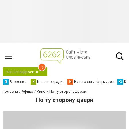
12
Наші спецпроєкти
Б
Бложенька
К
Классное радио
Н
Налоговая информирует
Ю
Юс
Головна
Афіша
Кино
По ту сторону двери
По ту сторону двери