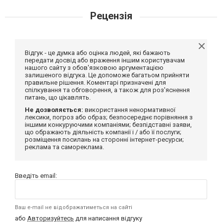
Рецензія
Відгук - це думка або оцінка людей, які бажають
передати досвід або враження іншим користувачам
нашого сайту з обов'язковою аргументацією
залишеного відгука. Це допоможе багатьом прийняти
правильне рішення. Коментарі призначені для
спілкування та обговорення, а також для роз'яснення
питань, що цікавлять.
Не дозволяється:
використання ненормативної
лексики, погроз або образ; безпосереднє порівняння з
іншими конкуруючими компаніями; безпідставні заяви,
що ображають діяльність компанії і / або її послуги;
розміщення посилань на сторонні інтернет-ресурси;
реклама та самореклама.
Введіть email:
Ваш e-mail не відображатиметься на сайті
або
Авторизуйтесь
для написання відгуку