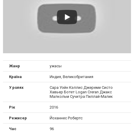
Жанр
ужасы
Країна
Индия, Великобритания
У ролях
Сара Уэйн Кэллис Джереми Систо
Хавьер Ботет Logan Creran Джакс
Малкольм Сучитра Пиллай-Малик
Рік
2016
Режисер
Йоханнес Робертс
Час
96