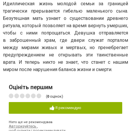
Идиллическая жизнь молодой семьи за границей
трагически прерывается гибелью маленького сына.
Безутешная мать узнает о существовании древнего
ритуала, который позволяет на время вернуть умерших,
чтобы с ними попрощаться. Девушка отправляется
в заброшенный храм, где двери служат порталом
между мирами живых и мертвых, но пренебрегает
предупреждением не открывать эти таинственные
врата. И теперь никто не знает, что станет с нашим
миром после нарушения баланса жизни и смерти.
Оцініть першим
(
0
оцінок)
Я рекомендую
Ніхто ще не рекомендував
Авторизуйтесь
,
щоб оцінити і порекомендувати