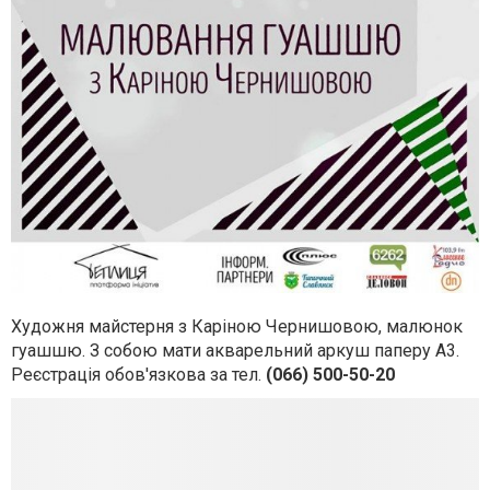
Художня майстерня з Каріною Чернишовою, малюнок
гуашшю. З собою мати акварельний аркуш паперу А3.
Реєстрація обов'язкова за тел.
(066) 500-50-20