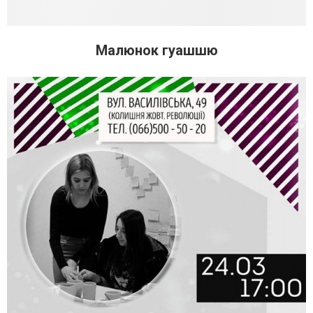
Малюнок гуашшю