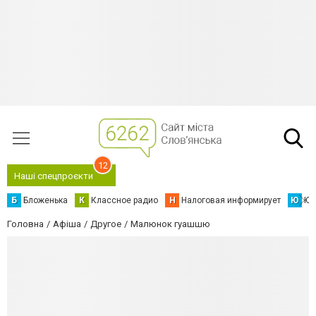
12
Наші спецпроєкти
Б
Бложенька
К
Классное радио
Н
Налоговая информирует
Ю
Юс
Головна
Афіша
Другое
Малюнок гуашшю