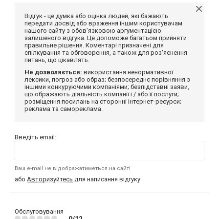
Відгук - це думка або оцінка людей, які бажають
передати досвід або враження іншим користувачам
нашого сайту з обов'язковою аргументацією
залишеного відгука. Це допоможе багатьом прийняти
правильне рішення. Коментарі призначені для
спілкування та обговорення, а також для роз'яснення
питань, що цікавлять.
Не дозволяється:
використання ненормативної
лексики, погроз або образ; безпосереднє порівняння з
іншими конкуруючими компаніями; безпідставні заяви,
що ображають діяльність компанії і / або її послуги;
розміщення посилань на сторонні інтернет-ресурси;
реклама та самореклама.
Введіть email:
Ваш e-mail не відображатиметься на сайті
або
Авторизуйтесь
для написання відгуку
Обслуговування
0/12