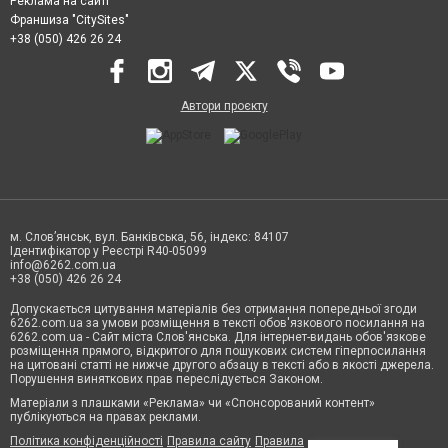
Реклама на сайті
Франшиза "CitySites"
+38 (050) 426 26 24
Автори проєкту
м. Слов’янськ, вул. Банківська, 56, індекс: 84107
Ідентифікатор у Реєстрі R40-05099
info@6262.com.ua
+38 (050) 426 26 24
Допускається цитування матеріалів без отримання попередньої згоди
6262.com.ua за умови розміщення в тексті обов'язкового посилання на
6262.com.ua - Сайт міста Слов'янська. Для інтернет-видань обов'язкове
розміщення прямого, відкритого для пошукових систем гіперпосилання
на цитовані статті не нижче другого абзацу в тексті або в якості джерела.
Порушення виняткових прав переслідується Законом.
Матеріали з плашками «Реклама» чи «Спонсорований контент»
публікуються на правах реклами.
Політика конфіденційності
Правила сайту
Правила