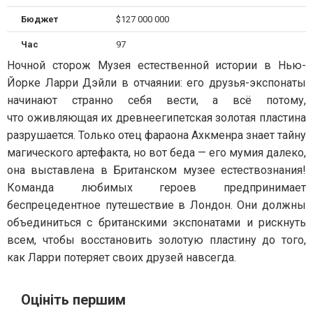
Бюджет
$127 000 000
Час
97
Ночной сторож Музея естественной истории в Нью-
Йорке Ларри Дэйли в отчаянии: его друзья-экспонаты
начинают странно себя вести, а всё потому,
что оживляющая их древнеегипетская золотая пластина
разрушается. Только отец фараона Ахкменра знает тайну
магического артефакта, но вот беда — его мумия далеко,
она выставлена в Британском музее естествознания!
Команда любимых героев предпринимает
беспрецедентное путешествие в Лондон. Они должны
объединиться с британскими экспонатами и рискнуть
всем, чтобы восстановить золотую пластину до того,
как Ларри потеряет своих друзей навсегда.
Оцініть першим