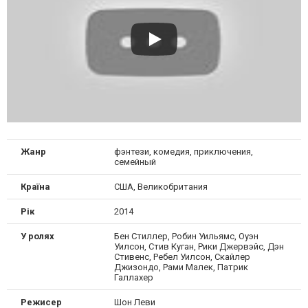
Жанр
фэнтези, комедия, приключения,
семейный
Країна
США, Великобритания
Рік
2014
У ролях
Бен Стиллер, Робин Уильямс, Оуэн
Уилсон, Стив Куган, Рики Джервэйс, Дэн
Стивенс, Ребел Уилсон, Скайлер
Джизондо, Рами Малек, Патрик
Галлахер
Режисер
Шон Леви