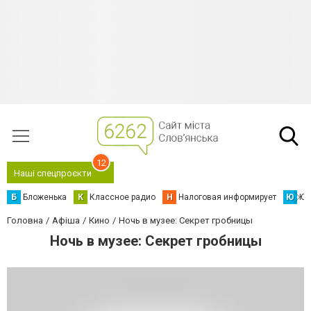
12
Наші спецпроєкти
Б
Бложенька
К
Классное радио
Н
Налоговая информирует
Ю
Юс
Головна
Афіша
Кино
Ночь в музее: Секрет гробницы
Ночь в музее: Секрет гробницы