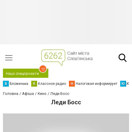
12
Наші спецпроєкти
Б
Бложенька
К
Классное радио
Н
Налоговая информирует
Ю
Юс
Головна
Афіша
Кино
Леди Босс
Леди Босс