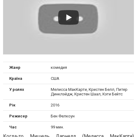
Жанр
комедия
Країна
США
У ролях
Мелисса МакКарти, Кристен Белл, Питер
Динклэйдж, Кристен Шаал, Кэти Бейтс
Рік
2016
Режисер
Бен Фелкоун
Час
99 мин.
Когда-то Мишель Дарнелл (Мелисса МакКарти)