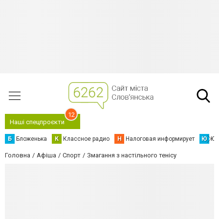
12
Наші спецпроєкти
Б
Бложенька
К
Классное радио
Н
Налоговая информирует
Ю
Юс
Головна
Афіша
Спорт
Змагання з настільного тенісу