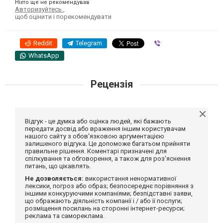
Ніхто ще не рекомендував
Авторизуйтесь
,
щоб оцінити і порекомендувати
Reddit
Telegram
Viber
WhatsApp
Рецензія
Відгук - це думка або оцінка людей, які бажають
передати досвід або враження іншим користувачам
нашого сайту з обов'язковою аргументацією
залишеного відгука. Це допоможе багатьом прийняти
правильне рішення. Коментарі призначені для
спілкування та обговорення, а також для роз'яснення
питань, що цікавлять.
Не дозволяється:
використання ненормативної
лексики, погроз або образ; безпосереднє порівняння з
іншими конкуруючими компаніями; безпідставні заяви,
що ображають діяльність компанії і / або її послуги;
розміщення посилань на сторонні інтернет-ресурси;
реклама та самореклама.