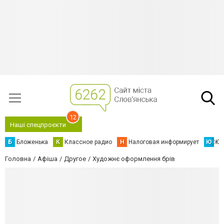
12
Наші спецпроєкти
Б
Бложенька
К
Классное радио
Н
Налоговая информирует
Ю
Юс
Головна
Афіша
Другое
Художнє оформлення брів