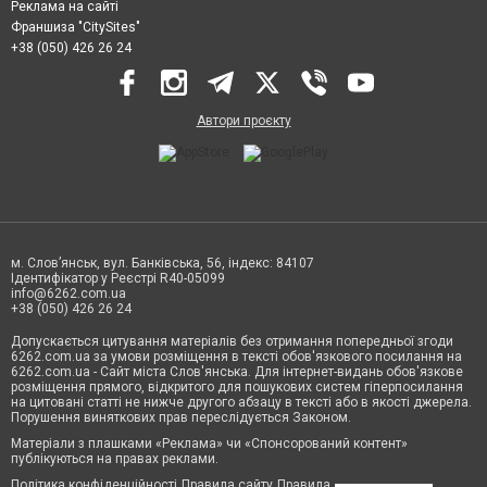
Реклама на сайті
Франшиза "CitySites"
+38 (050) 426 26 24
Автори проєкту
м. Слов’янськ, вул. Банківська, 56, індекс: 84107
Ідентифікатор у Реєстрі R40-05099
info@6262.com.ua
+38 (050) 426 26 24
Допускається цитування матеріалів без отримання попередньої згоди
6262.com.ua за умови розміщення в тексті обов'язкового посилання на
6262.com.ua - Сайт міста Слов'янська. Для інтернет-видань обов'язкове
розміщення прямого, відкритого для пошукових систем гіперпосилання
на цитовані статті не нижче другого абзацу в тексті або в якості джерела.
Порушення виняткових прав переслідується Законом.
Матеріали з плашками «Реклама» чи «Спонсорований контент»
публікуються на правах реклами.
Політика конфіденційності
Правила сайту
Правила