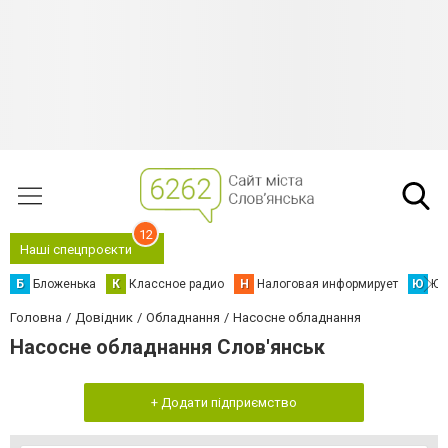
12
Наші спецпроєкти
Б
Бложенька
К
Классное радио
Н
Налоговая информирует
Ю
Юс
Головна
Довідник
Обладнання
Насосне обладнання
Насосне обладнання Слов'янськ
+ Додати підприємство