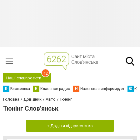
12
Наші спецпроєкти
Б
Бложенька
К
Классное радио
Н
Налоговая информирует
Ю
Юс
Головна
Довідник
Авто
Тюнінг
Тюнінг Слов'янськ
+ Додати підприємство