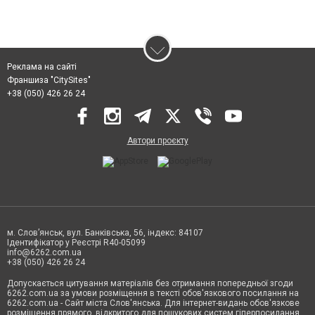
Реклама на сайті
Франшиза "CitySites"
+38 (050) 426 26 24
Автори проєкту
м. Слов’янськ, вул. Банківська, 56, індекс: 84107
Ідентифікатор у Реєстрі R40-05099
info@6262.com.ua
+38 (050) 426 26 24
Допускається цитування матеріалів без отримання попередньої згоди
6262.com.ua за умови розміщення в тексті обов'язкового посилання на
6262.com.ua - Сайт міста Слов'янська. Для інтернет-видань обов'язкове
розміщення прямого, відкритого для пошукових систем гіперпосилання