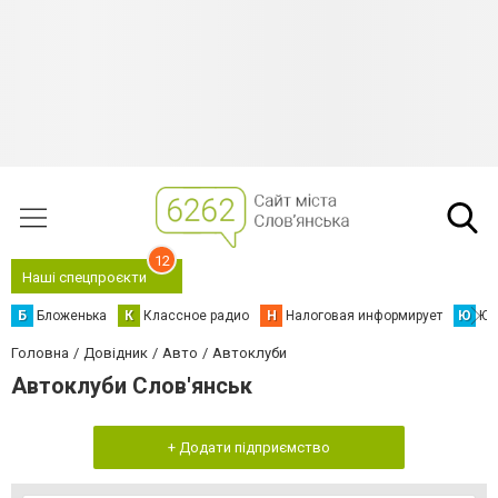
12
Наші спецпроєкти
Б
Бложенька
К
Классное радио
Н
Налоговая информирует
Ю
Юс
Головна
Довідник
Авто
Автоклуби
Автоклуби Слов'янськ
+ Додати підприємство