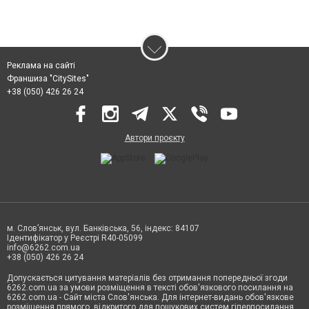
Реклама на сайті
Франшиза "CitySites"
+38 (050) 426 26 24
Автори проєкту
м. Слов’янськ, вул. Банківська, 56, індекс: 84107
Ідентифікатор у Реєстрі R40-05099
info@6262.com.ua
+38 (050) 426 26 24
Допускається цитування матеріалів без отримання попередньої згоди
6262.com.ua за умови розміщення в тексті обов'язкового посилання на
6262.com.ua - Сайт міста Слов'янська. Для інтернет-видань обов'язкове
розміщення прямого, відкритого для пошукових систем гіперпосилання