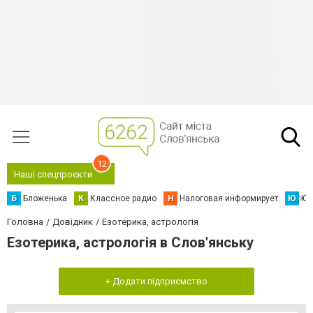
12
Наші спецпроєкти
Б
Бложенька
К
Классное радио
Н
Налоговая информирует
Ю
Юс
Головна
Довідник
Езотерика, астрологія
Езотерика, астрологія в Слов'янську
+ Додати підприємство