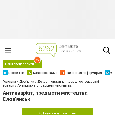
12
Наші спецпроєкти
Б
Бложенька
К
Классное радио
Н
Налоговая информирует
Ю
Юс
Головна
Довідник
Декор, товари для дому, господарські
товари
Антикваріат, предмети мистецтва
Антикваріат, предмети мистецтва
Слов'янськ
+ Додати підприємство