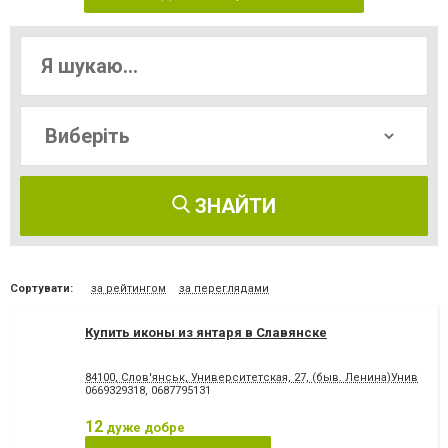
ЗНАЙТИ
Сортувати:
за рейтингом
за переглядами
Купить иконы из янтаря в Славянске
84100, Слов'янськ, Университетская, 27, (быв. Ленина)Универса
0669329318
,
0687795131
12
дуже добре