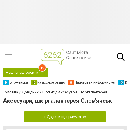
12
Наші спецпроєкти
Б
Бложенька
К
Классное радио
Н
Налоговая информирует
Ю
Юс
Головна
Довідник
Шопінг
Аксесуари, шкіргалантерея
Аксесуари, шкіргалантерея Слов'янськ
+ Додати підприємство