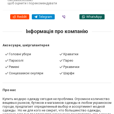
щоб оцінити і порекомендувати
Reddit
Telegram
Viber
WhatsApp
Інформація про компанію
Аксесуари, шкіргалантерея
Головні убори
Краватки
Парасолі
Парео
Ремені
Рукавички
Сонцезахисні окуляри
Шарфи
Про нас
Купить модную одежду сегодня не проблема. Огромное количество
вещевых рынков, бутиков и магазинов одежды в любом украинском
городе, предлагает определенный выбор и ассортимент модной
одежды. Но ни для кого не секрет, что большинство одежды,