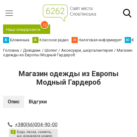
12
Наші спецпроєкти
Б
Бложенька
К
Классное радио
Н
Налоговая информирует
Ю
Юс
Головна
Довідник
Шопінг
Аксесуари, шкіргалантерея
Магазин
одежды из Европы Модный Гардероб
Магазин одежды из Европы
Модный Гардероб
Опис
Відгуки
+380(66)004-90-00
Будь ласка, скажіть,
що дізналися номер