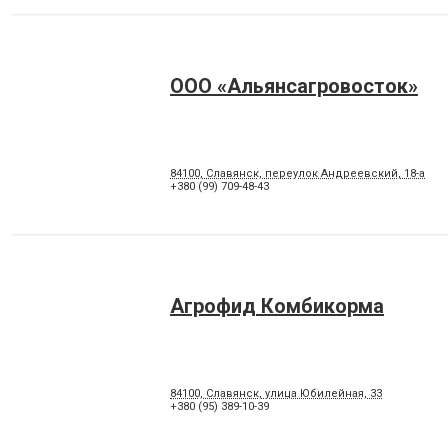
ООО «Альянсагровосток»
84100, Славянск, переулок Андреевский, 18-а
+380 (99) 709-48-43
Агрофид Комбикорма
84100, Славянск, улица Юбилейная, 33
+380 (95) 389-10-39