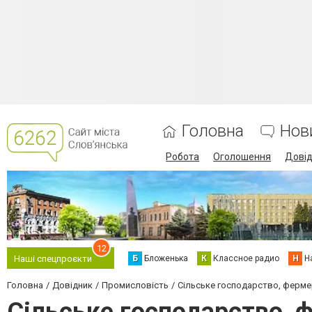
Головна
Нов
Робота
Оголошення
Дові
12
Б
Бложенька
К
Классное радио
Н
Н
Наші спецпроєкти
Головна
Довідник
Промисловість
Сільське господарство, ферме