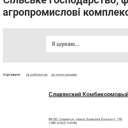
Сільське господарство, 
агропромислові комплекс
Сортувати:
за рейтингом
за переглядами
Славянский Комбикормовый
84100, Славянск, улица Демьяна Бедного, 190
+380 (6262) 3-43-86