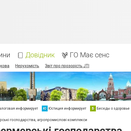
ини
Довідник
ГО Має сенс
дкова
Нерухомість
Звіт про прозорість JTI
алоговая информирует
Ю
Юстиция информирует
Б
Беседы о здоровье
рські господарства, агропромислові комплекси