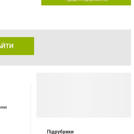
АЙТИ
рпні
Підрубрики