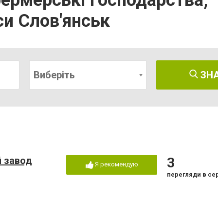
фермерські господарства,
и Слов'янськ
Виберіть
ЗН
 завод
3
Я рекомендую
перегляди в се