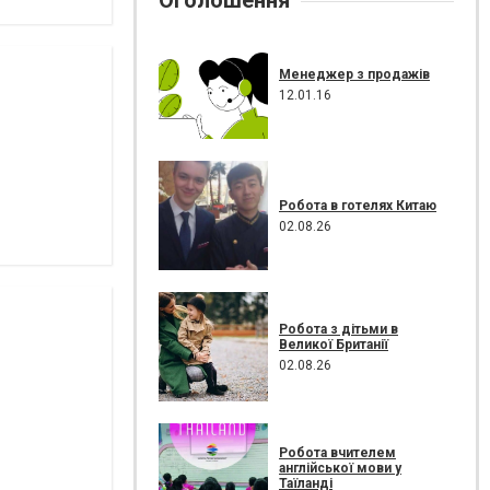
Оголошення
Менеджер з продажів
12.01.16
Робота в готелях Китаю
02.08.26
Робота з дітьми в
Великої Британії
02.08.26
Робота вчителем
англійської мови у
Таїланді