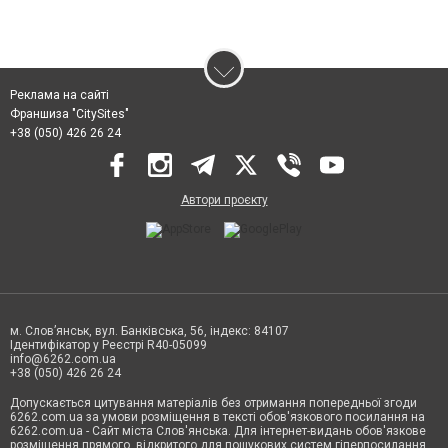
Реклама на сайті
Франшиза "CitySites"
+38 (050) 426 26 24
Автори проєкту
м. Слов’янськ, вул. Банківська, 56, індекс: 84107
Ідентифікатор у Реєстрі R40-05099
info@6262.com.ua
+38 (050) 426 26 24
Допускається цитування матеріалів без отримання попередньої згоди
6262.com.ua за умови розміщення в тексті обов'язкового посилання на
6262.com.ua - Сайт міста Слов'янська. Для інтернет-видань обов'язкове
розміщення прямого, відкритого для пошукових систем гіперпосилання