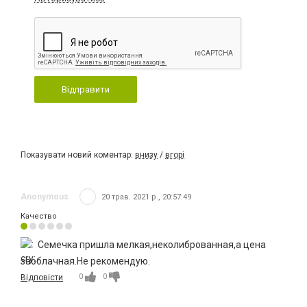
Відправити
Показувати новий коментар:
внизу
/
вгорі
Anonymous
20 трав. 2021 р., 20:57:49
Качество
Семечка пришла мелкая,неколиброванная,а цена
заоблачная.Не рекомендую.
0
0
Відповісти