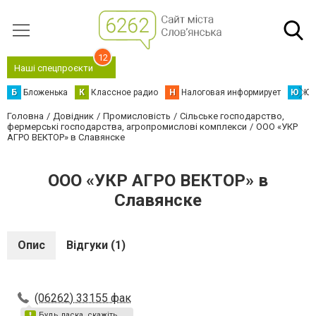
12
Наші спецпроєкти
Б
Бложенька
К
Классное радио
Н
Налоговая информирует
Ю
Юс
Головна
Довідник
Промисловість
Сільське господарство,
фермерські господарства, агропромислові комплекси
ООО «УКР
АГРО ВЕКТОР» в Славянске
ООО «УКР АГРО ВЕКТОР» в
Славянске
Опис
Відгуки (1)
(06262) 33155 фак
Будь ласка, скажіть,