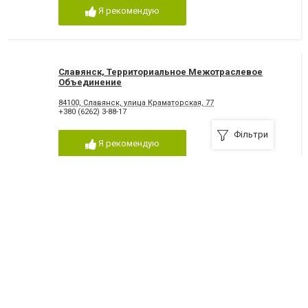
Я рекомендую
Славянск, Территориальное Межотраслевое
Объединение
84100, Славянск, улица Краматорская, 77
+380 (6262) 3-88-17
Фільтри
Я рекомендую
Инкубационно-Птицеводческое предприятие
84100, Славянск, улица Демьяна Бедного, 113-а
+380 (6262) 3-45-09
Я рекомендую