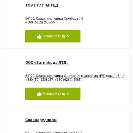
ТОВ ЛтС ЛІМІТЕД
84100, Славянск, улица Свободы, 5
+380 (6262) 2-83-55
Я рекомендую
ООО «Загнибеда ЛТД»
84122, Славянск, улица Одесская (напротив №51дома), 51, Мес
+380 (50) 5238247
,
+380 (6262) 29854
Я рекомендую
Славнерудпром