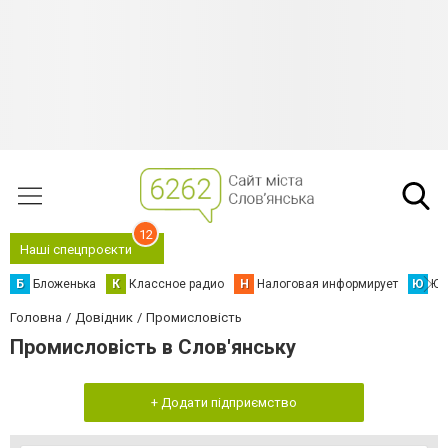
12
Наші спецпроєкти
Б
Бложенька
К
Классное радио
Н
Налоговая информирует
Ю
Юс
Головна
Довідник
Промисловість
Промисловість в Слов'янську
+ Додати підприємство