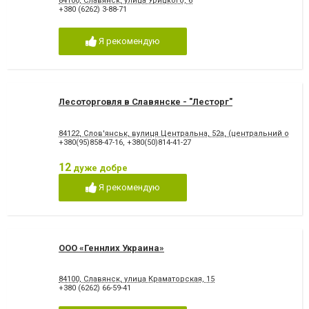
84100, Славянск, улица Урицкого, 6
+380 (6262) 3-88-71
Я рекомендую
Лесоторговля в Славянске - "Лесторг"
84122, Слов'янськ, вулиця Центральна, 52а, (центральний офіс)
+380(95)858-47-16
,
+380(50)814-41-27
12
дуже добре
Я рекомендую
ООО «Геннлих Украина»
84100, Славянск, улица Краматорская, 15
+380 (6262) 66-59-41