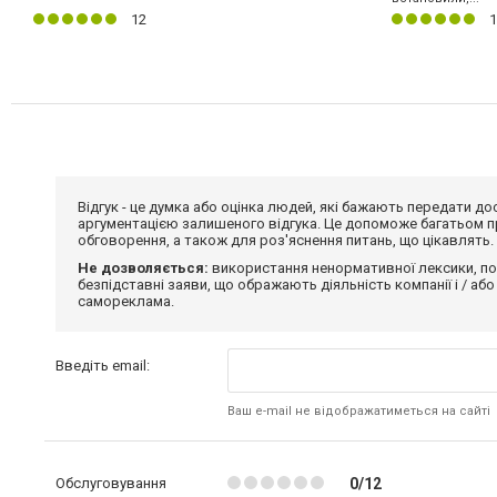
12
1
Відгук - це думка або оцінка людей, які бажають передати 
аргументацією залишеного відгука. Це допоможе багатьом пр
обговорення, а також для роз'яснення питань, що цікавлять.
Не дозволяється:
використання ненормативної лексики, по
безпідставні заяви, що ображають діяльність компанії і / або
самореклама.
Введіть email:
Ваш e-mail не відображатиметься на сайті
Обслуговування
0/12