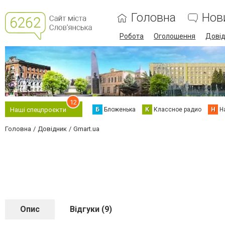
Головна
Нов
Робота
Оголошення
Дові
12
Б
Бложенька
К
Классное радио
Н
Н
Наші спецпроєкти
Головна
Довідник
Gmart.ua
Опис
Відгуки (9)