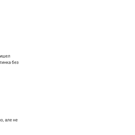
ришел
тинка без
о, але не