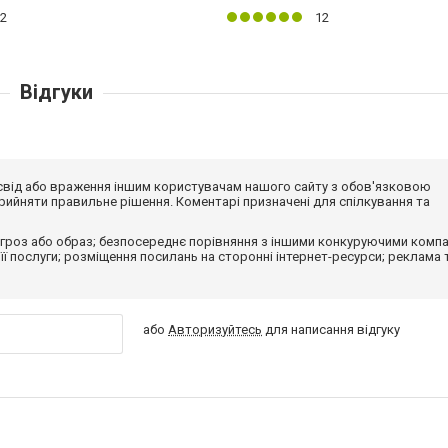
2
12
Відгуки
досвід або враження іншим користувачам нашого сайту з обов'язковою
ийняти правильне рішення. Коментарі призначені для спілкування та
гроз або образ; безпосереднє порівняння з іншими конкуруючими компа
 її послуги; розміщення посилань на сторонні інтернет-ресурси; реклама 
або
Авторизуйтесь
для написання відгуку