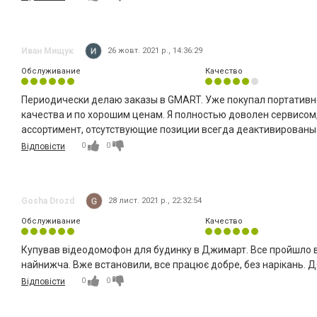
Иван Мищук
26 жовт. 2021 р., 14:36:29
Обслуживание
Качество
Периодически делаю заказы в GMART. Уже покупал портативно
качества и по хорошим ценам. Я полностью доволен сервисом
ассортимент, отсутствующие позиции всегда деактивированы
0
0
Відповісти
Gosha Drozd
28 лист. 2021 р., 22:32:54
Обслуживание
Качество
Купував відеодомофон для будинку в Джимарт. Все пройшло від
найнижча. Вже встановили, все працює добре, без нарікань. Д
0
0
Відповісти