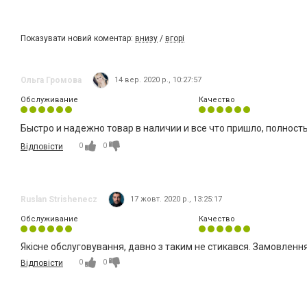
Показувати новий коментар:
внизу
/
вгорі
Ольга Громова
14 вер. 2020 р., 10:27:57
Обслуживание
Качество
Быстро и надежно товар в наличии и все что пришло, полност
0
0
Відповісти
Ruslan Strishenecz
17 жовт. 2020 р., 13:25:17
Обслуживание
Качество
Якісне обслуговування, давно з таким не стикався. Замовлення
0
0
Відповісти