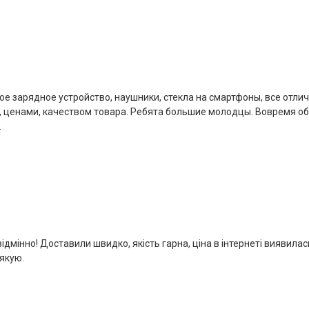
е зарядное устройство, наушники, стекла на смартфоны, все отли
, ценами, качеством товара. Ребята большие молодцы. Вовремя о
.
мінно! Доставили швидко, якість гарна, ціна в інтернеті виявилас
якую.