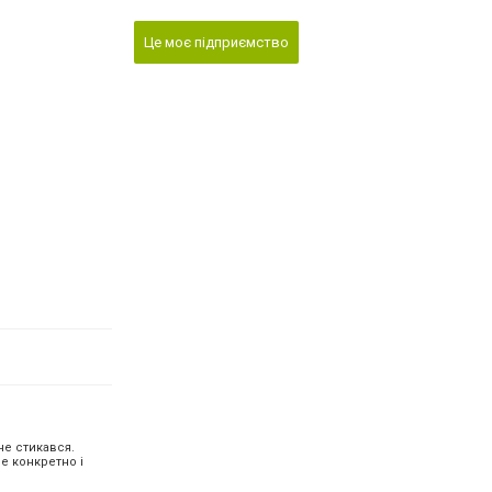
Це моє підприємство
не стикався.
е конкретно і