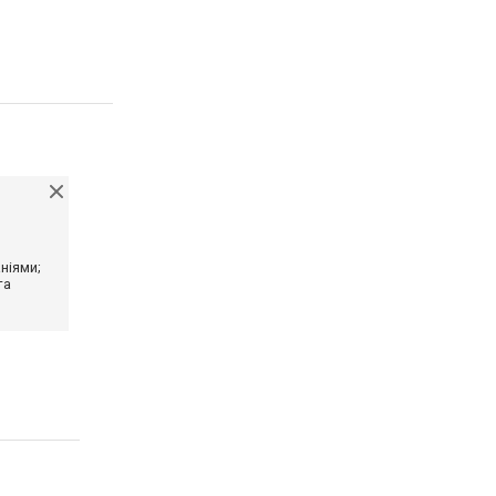
ніями;
та