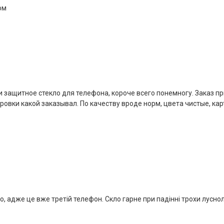
ом
 и защитное стекло для телефона, короче всего понемногу. Заказ п
овки какой заказывал. По качеству вроде норм, цвета чистые, кар
, адже це вже третій телефон. Скло гарне при падінні трохи луснол