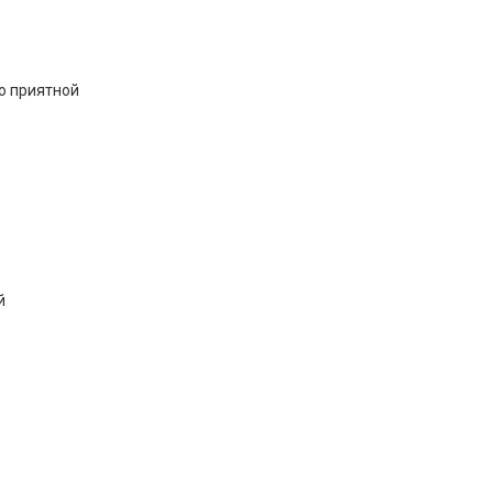
по приятной
й