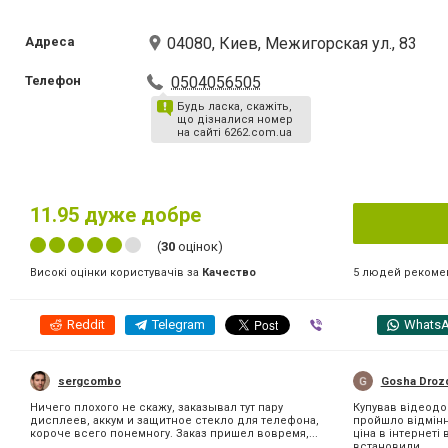
Адреса
04080, Киев, Межигорская ул., 83
Телефон
0504056505
Будь ласка, скажіть,
що дізналися номер
на сайті 6262.com.ua
11.95
дуже добре
(
30
оцінок)
5 людей рекоме
Високі оцінки користувачів за
Качество
Reddit
Telegram
Viber
Whats
sergcombo
Gosha Droz
Ничего плохого не скажу, заказывал тут пару
Купував відеодо
дисплеев, аккум и защитное стекло для телефона,
пройшло відмінн
короче всего понемногу. Заказ пришел вовремя,...
ціна в інтернет
встановили,...