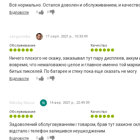
Всё нормально. Остался доволен и обслуживанием, и качеств
0
0
Відповісти
sergcombo
17 серп. 2021 р., 10:33:49
Обслуживание
Качество
Ничего плохого не скажу, заказывал тут пару дисплеев, аккум
вовремя, что немаловажно целое и главное именно той маркир
битых пикселей. По батарее и стеку пока еще сказать не могу
0
0
Відповісти
Nikolay Mazur
14 вер. 2021 р., 22:49:39
Обслуживание
Качество
Задоволений обслуговуванням і товаром, брав тут захисне скло
відстало і телефон залишився неушкодженим.
0
0
Відповісти