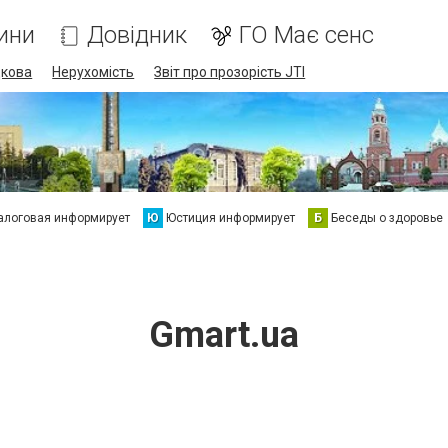
ини
Довідник
ГО Має сенс
дкова
Нерухомість
Звіт про прозорість JTI
алоговая информирует
Ю
Юстиция информирует
Б
Беседы о здоровье
Gmart.ua