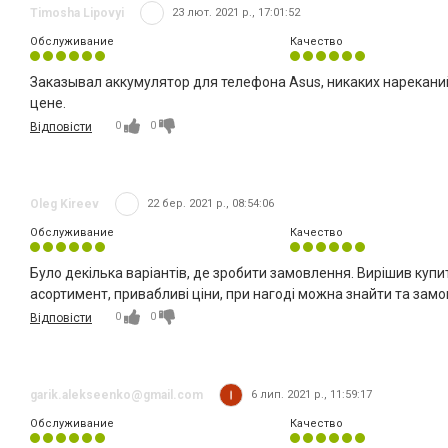
Timosha Lipovyi
23 лют. 2021 р., 17:01:52
Обслуживание
Качество
Заказывал аккумулятор для телефона Asus, никаких нареканий
цене.
0
0
Відповісти
Oleg Kireev
22 бер. 2021 р., 08:54:06
Обслуживание
Качество
Було декілька варіантів, де зробити замовлення. Вирішив купи
асортимент, привабливі ціни, при нагоді можна знайти та замо
0
0
Відповісти
garik.alekseenko@gmail.com
6 лип. 2021 р., 11:59:17
Обслуживание
Качество