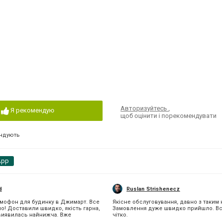
Авторизуйтесь
,
Я рекомендую
щоб оцінити і порекомендувати
ндують
App
d
Ruslan Strishenecz
мофон для будинку в Джимарт. Все
Якісне обслуговування, давно з таким 
о! Доставили швидко, якість гарна,
Замовлення дуже швидко прийшло. Вс
і виявилась найнижча. Вже
чітко.