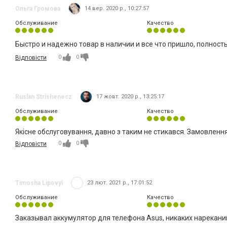
Ольга Громова
14 вер. 2020 р., 10:27:57
Обслуживание
Качество
Быстро и надежно товар в наличии и все что пришло, полност
0
0
Відповісти
Ruslan Strishenecz
17 жовт. 2020 р., 13:25:17
Обслуживание
Качество
Якісне обслуговування, давно з таким не стикався. Замовлення
0
0
Відповісти
Timosha Lipovyi
23 лют. 2021 р., 17:01:52
Обслуживание
Качество
Заказывал аккумулятор для телефона Asus, никаких нареканий