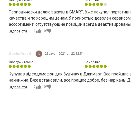
Обслуживание
Качество
Периодически делаю заказы в GMART. Уже покупал портативно
качества и по хорошим ценам. Я полностью доволен сервисом
ассортимент, отсутствующие позиции всегда деактивированы
0
0
Відповісти
Gosha Drozd
28 лист. 2021 р., 22:32:54
Обслуживание
Качество
Купував відеодомофон для будинку в Джимарт. Все пройшло від
найнижча. Вже встановили, все працює добре, без нарікань. Д
0
0
Відповісти