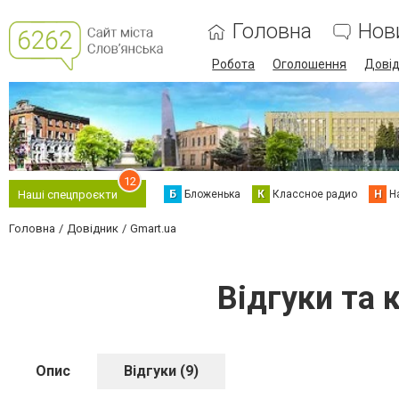
Головна
Нов
Робота
Оголошення
Дові
12
Б
Бложенька
К
Классное радио
Н
Н
Наші спецпроєкти
Головна
Довідник
Gmart.ua
Відгуки та 
Опис
Відгуки (9)