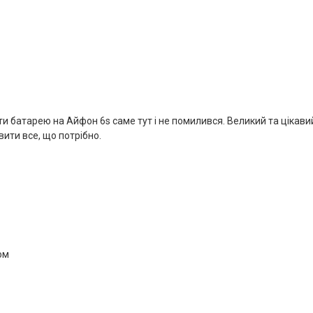
ти батарею на Айфон 6s саме тут і не помилився. Великий та цікави
вити все, що потрібно.
ом