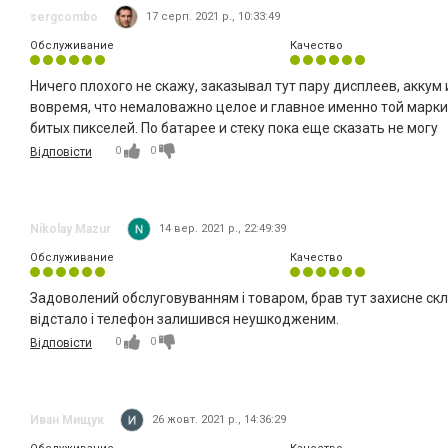
sergcombo
17 серп. 2021 р., 10:33:49
Обслуживание
Качество
Ничего плохого не скажу, заказывал тут пару дисплеев, аккум
вовремя, что немаловажно целое и главное именно той маркир
битых пикселей. По батарее и стеку пока еще сказать не могу
0
0
Відповісти
Nikolay Mazur
14 вер. 2021 р., 22:49:39
Обслуживание
Качество
Задоволений обслуговуванням і товаром, брав тут захисне скло
відстало і телефон залишився неушкодженим.
0
0
Відповісти
Иван Мищук
26 жовт. 2021 р., 14:36:29