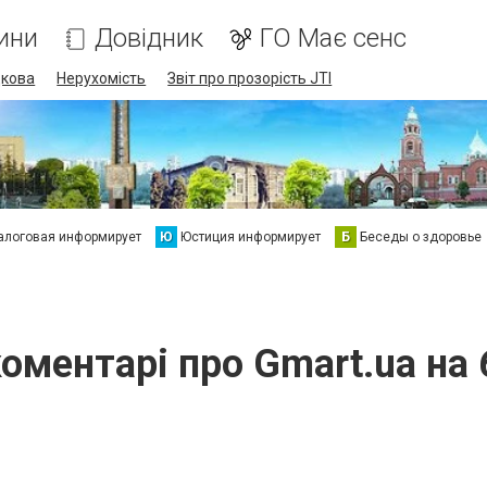
ини
Довідник
ГО Має сенс
дкова
Нерухомість
Звіт про прозорість JTI
алоговая информирует
Ю
Юстиция информирует
Б
Беседы о здоровье
коментарі про Gmart.ua на