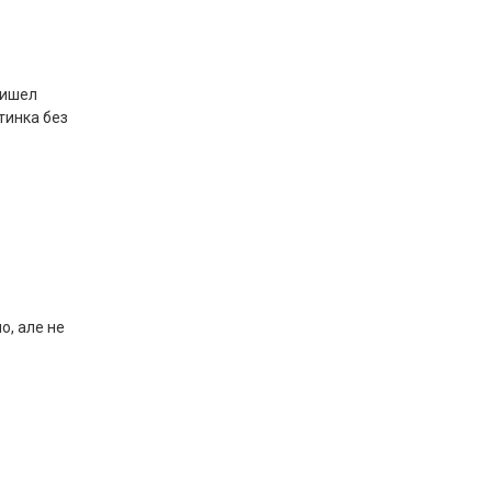
ришел
тинка без
о, але не