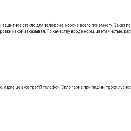
 и защитное стекло для телефона, короче всего понемногу. Заказ п
овки какой заказывал. По качеству вроде норм, цвета чистые, кар
, адже це вже третій телефон. Скло гарне при падінні трохи луснол