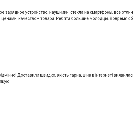
е зарядное устройство, наушники, стекла на смартфоны, все отли
, ценами, качеством товара. Ребята большие молодцы. Вовремя о
.
мінно! Доставили швидко, якість гарна, ціна в інтернеті виявилас
якую.