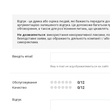
Відгук - це думка або оцінка людей, які бажають передати 
аргументацією залишеного відгука. Це допоможе багатьом пр
обговорення, а також для роз'яснення питань, що цікавлять.
Не дозволяється:
використання ненормативної лексики, по
безпідставні заяви, що ображають діяльність компанії і / або
самореклама.
Введіть email:
Ваш e-mail не відображатиметься на сайті
Обслуговування
0/12
Качество
0/12
Відгук: