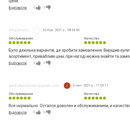
цене.
0
0
Відповісти
Oleg Kireev
22 бер. 2021 р., 08:54:06
Обслуживание
Качество
Було декілька варіантів, де зробити замовлення. Вирішив купи
асортимент, привабливі ціни, при нагоді можна знайти та замо
0
0
Відповісти
garik.alekseenko@gmail.com
6 лип. 2021 р., 11:59:17
Обслуживание
Качество
Всё нормально. Остался доволен и обслуживанием, и качеств
0
0
Відповісти