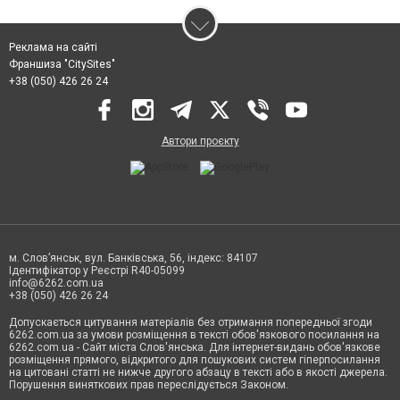
Реклама на сайті
Франшиза "CitySites"
+38 (050) 426 26 24
Автори проєкту
м. Слов’янськ, вул. Банківська, 56, індекс: 84107
Ідентифікатор у Реєстрі R40-05099
info@6262.com.ua
+38 (050) 426 26 24
Допускається цитування матеріалів без отримання попередньої згоди
6262.com.ua за умови розміщення в тексті обов'язкового посилання на
6262.com.ua - Сайт міста Слов'янська. Для інтернет-видань обов'язкове
розміщення прямого, відкритого для пошукових систем гіперпосилання
на цитовані статті не нижче другого абзацу в тексті або в якості джерела.
Порушення виняткових прав переслідується Законом.