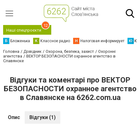
12
Наші спецпроєкти
Б
Бложенька
К
Классное радио
Н
Налоговая информирует
Ю
Юс
Головна
Довідник
Охорона, безпека, захист
Охоронні
агентства
ВЕКТОР БЕЗОПАСНОСТИ охранное агентство в
Славянске
Відгуки та коментарі про ВЕКТОР
БЕЗОПАСНОСТИ охранное агентство
в Славянске на 6262.com.ua
Опис
Відгуки (1)