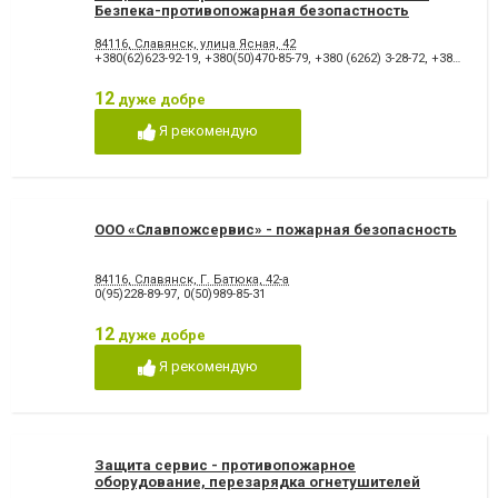
Безпека-противопожарная безопастность
84116, Славянск, улица Ясная, 42
+380(62)623-92-19
,
+380(50)470-85-79
,
+380 (6262) 3-28-72
,
+380 (50) 4709269
12
дуже добре
Я рекомендую
ООО «Славпожсервис» - пожарная безопасность
84116, Славянск, Г. Батюка, 42-а
0(95)228-89-97
,
0(50)989-85-31
12
дуже добре
Я рекомендую
Защита сервис - противопожарное
оборудование, перезарядка огнетушителей