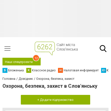
12
Наші спецпроєкти
Б
Бложенька
К
Классное радио
Н
Налоговая информирует
Ю
Юс
Головна
Довідник
Охорона, безпека, захист
Охорона, безпека, захист в Слов'янську
+ Додати підприємство