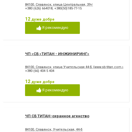
84100, Славянск, улица Центральная, 39-г
+380 (626) 664018
,
+380(50)185-77-15
12
дуже добре
Я рекомендую
ЧП «СБ «ТИТАН - ИНЖИНИРИНГ»
84100, Славянск, улица Учительская 44-Б (www.sb-titan.com.ua)
+380 (66) 404 5 404
12
дуже добре
Я рекомендую
ЧП СБ ТИТАН-охранное агенство
84100, Славянск, Учительская, 44-б