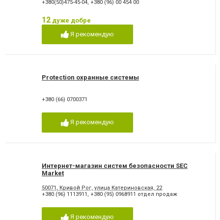
+380(50)475-45-04
,
+380 (96) 00 454 00
12
дуже добре
Я рекомендую
Protection охранные системы
+380 (66) 0700371
Я рекомендую
Интернет-магазин систем безопасности SEC
Market
50071, Кривой Рог, улица Катериновская, 22
+380 (96) 1113911
,
+380 (95) 0968911 отдел продаж
Я рекомендую