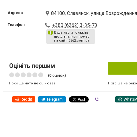
Адреса
84100, Славянск, улица Возрождения
Телефон
+380 (6262) 3-35-73
Будь ласка, скажіть,
що дізналися номер
на сайті 6262.com.ua
Оцініть першим
(
0
оцінок)
Ніхто ще не рек
Поки ще ніхто не оцінював
Reddit
Telegram
Viber
Whats