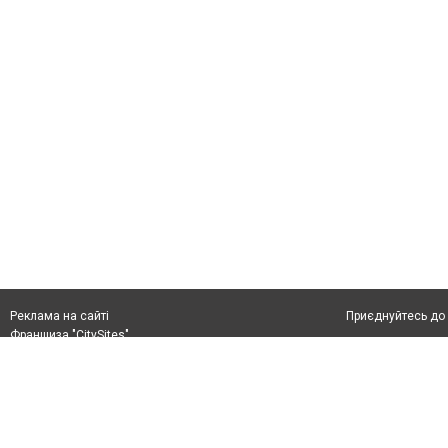
Приєднуйтесь до 
Реклама на сайті
Франшиза "CitySites"
+38 (050) 426 26 24
Автори проєкту
м. Слов’янськ, вул. Банківська, 56, індекс: 84107
Допускається цит
Ідентифікатор у Реєстрі R40-05099
тексті обов'язко
info@6262.com.ua
розміщення прямо