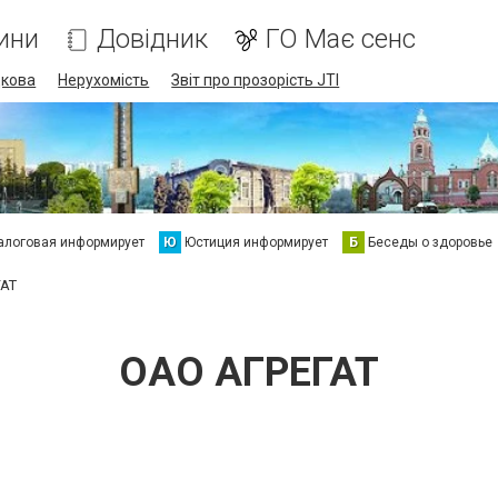
ини
Довідник
ГО Має сенс
дкова
Нерухомість
Звіт про прозорість JTI
алоговая информирует
Ю
Юстиция информирует
Б
Беседы о здоровье
ГАТ
ОАО АГРЕГАТ