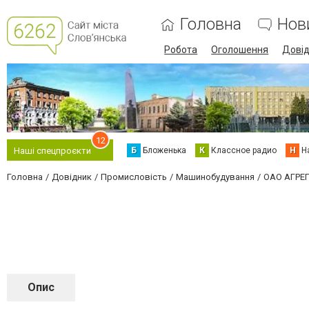
Головна
Нов
Робота
Оголошення
Дові
12
Б
Бложенька
К
Классное радио
Н
Н
Наші спецпроєкти
Головна
Довідник
Промисловість
Машинобудування
ОАО АГРЕ
Опис