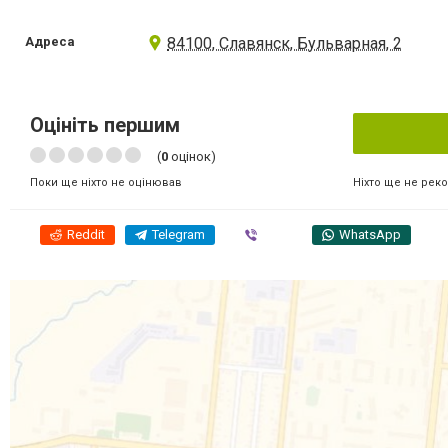
Адреса
84100, Славянск, Бульварная, 2
Оцініть першим
(
0
оцінок)
Ніхто ще не рек
Поки ще ніхто не оцінював
Reddit
Telegram
Viber
WhatsApp