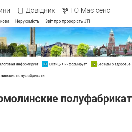
ини
Довідник
ГО Має сенс
дкова
Нерухомість
Звіт про прозорість JTI
алоговая информирует
Ю
Юстиция информирует
Б
Беседы о здоровье
линские полуфабрикаты
рмолинские полуфабрика