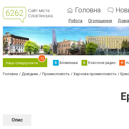
Головна
Нов
Робота
Оголошення
Дові
12
Б
Бложенька
К
Классное радио
Н
Н
Наші спецпроєкти
Головна
Довідник
Промисловість
Харчова промисловість
Ермо
Е
Опис