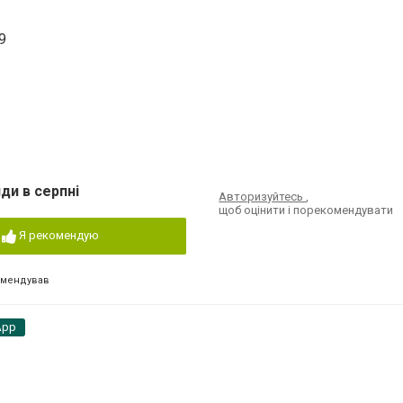
9
ди в серпні
Авторизуйтесь
,
щоб оцінити і порекомендувати
Я рекомендую
омендував
App