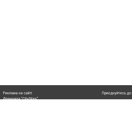
Приєднуйтесь до 
Реклама на сайті
Франшиза "CitySites"
+38 (050) 426 26 24
Автори проєкту
м. Слов’янськ, вул. Банківська, 56, індекс: 84107
Допускається цит
Ідентифікатор у Реєстрі R40-05099
тексті обов'язко
info@6262.com.ua
розміщення прямо