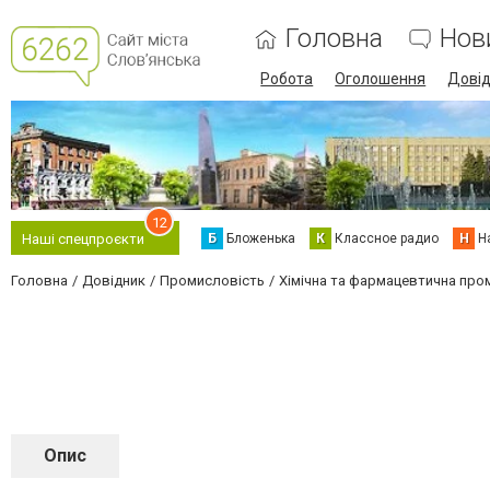
Головна
Нов
Робота
Оголошення
Дові
12
Б
Бложенька
К
Классное радио
Н
Н
Наші спецпроєкти
Головна
Довідник
Промисловість
Хімічна та фармацевтична про
Опис