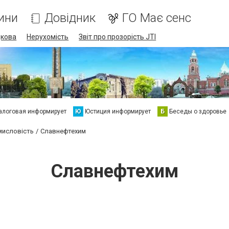
ини
Довідник
ГО Має сенс
дкова
Нерухомість
Звіт про прозорість JTI
алоговая информирует
Ю
Юстиция информирует
Б
Беседы о здоровье
мисловість
Славнефтехим
Славнефтехим