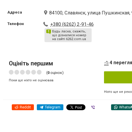
Адреса
84100, Славянск, улица Пушкинская, 
Телефон
+380 (6262) 2-91-46
Будь ласка, скажіть,
що дізналися номер
на сайті 6262.com.ua
Оцініть першим
4 перегля
(
0
оцінок)
Поки ще ніхто не оцінював
Ніхто ще не рек
Reddit
Telegram
Viber
Whats