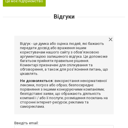
Це моє підприємство
Відгуки
Відгук - це думка або оцінка людей, які бажають
передати досвід або враження іншим
користувачам нашого сайту з обов'язковою
аргументацією залишеного відгука. Це допоможе
багатьом прийняти правильне рішення.
Коментарі призначені для спілкування та
обговорення, а також для роз'яснення питань, що
цікавлять.
Не дозволяється:
використання ненормативної
лексики, погроз або образ; безпосереднє
порівняння з іншими конкуруючими компаніями;
безпідставні заяви, що ображають діяльність
компанії і / або її послуги; розміщення посилань на
сторонні інтернет-ресурси; реклама та
самореклама.
Введіть email: