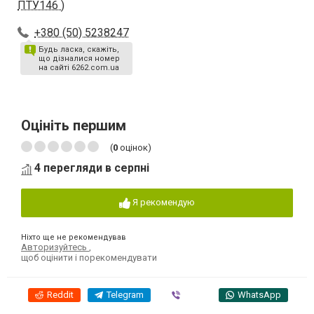
ПТУ146 )
+380 (50) 5238247
Будь ласка, скажіть,
що дізналися номер
на сайті 6262.com.ua
Оцініть першим
(
0
оцінок)
4 перегляди в серпні
Я рекомендую
Ніхто ще не рекомендував
Авторизуйтесь
,
щоб оцінити і порекомендувати
Reddit
Telegram
Viber
WhatsApp