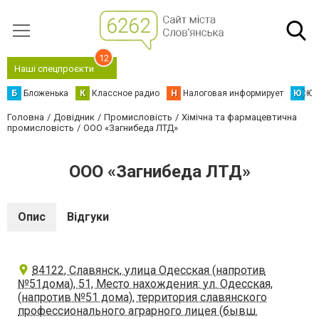
12
Наші спецпроєкти
Б
Бложенька
К
Классное радио
Н
Налоговая информирует
Ю
Юс
Головна
Довідник
Промисловість
Хімічна та фармацевтична
промисловість
ООО «Загнибеда ЛТД»
ООО «Загнибеда ЛТД»
Опис
Відгуки
84122, Славянск, улица Одесская (напротив
№51дома), 51, Место нахождения: ул. Одесская,
(напротив №51 дома), территория славянского
профессионального аграрного лицея (бывш.