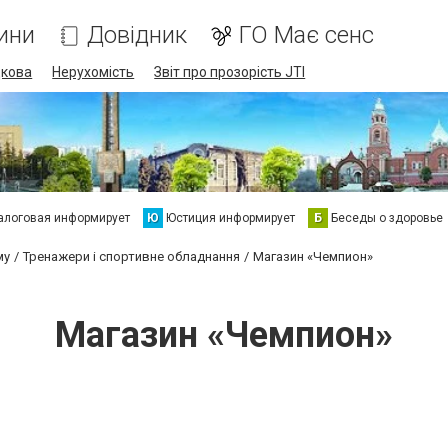
ини
Довідник
ГО Має сенс
дкова
Нерухомість
Звіт про прозорість JTI
алоговая информирует
Ю
Юстиция информирует
Б
Беседы о здоровье
му
Тренажери і спортивне обладнання
Магазин «Чемпион»
Магазин «Чемпион»