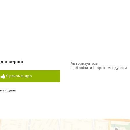
д в серпні
Авторизуйтесь
,
щоб оцінити і порекомендувати
Я рекомендую
омендував