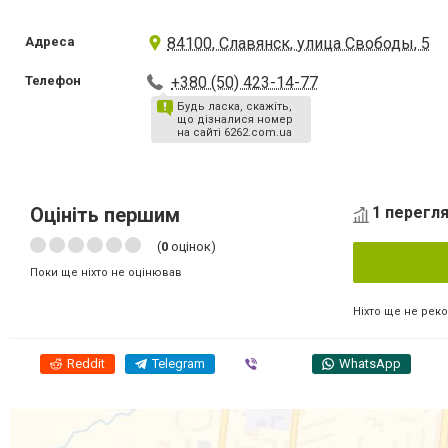
Адреса
84100, Славянск, улица Свободы, 5
Телефон
+380 (50) 423-14-77
Будь ласка, скажіть,
що дізналися номер
на сайті 6262.com.ua
Оцініть першим
1 перегля
(
0
оцінок)
Поки ще ніхто не оцінював
Ніхто ще не рек
Reddit
Telegram
Viber
WhatsApp