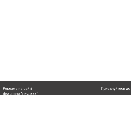
Приєднуйтесь до 
Реклама на сайті
Франшиза "CitySites"
+38 (050) 426 26 24
Автори проєкту
м. Слов’янськ, вул. Банківська, 56, індекс: 84107
Допускається цит
Ідентифікатор у Реєстрі R40-05099
тексті обов'язко
info@6262.com.ua
розміщення прямо