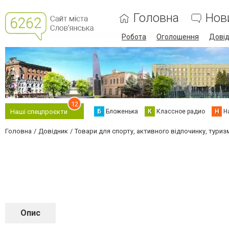
Головна
Нов
Робота
Оголошення
Дові
12
Б
Бложенька
К
Классное радио
Н
Н
Наші спецпроєкти
Головна
Довідник
Товари для спорту, активного відпочинку, туриз
Опис