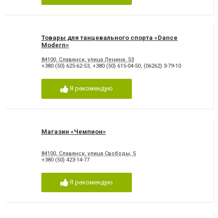
Товары для танцевального спорта «Dance
Modern»
84100, Славянск, улица Ленина, 53
+380 (50) 625-62-53
,
+380 (50) 615-04-50
,
(06262) 3-79-10
Я рекомендую
Магазин «Чемпион»
84100, Славянск, улица Свободы, 5
+380 (50) 423-14-77
Я рекомендую