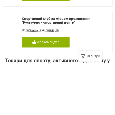
Спортивний клуб за місцем проживання
"Культурно - спортивний центр"
Слов'янськ, вул.світло, 32
Я рекомендую
Фільтри
Товари для спорту, активного відпочинку у
Слов'янську
У рубриці «Товари для спорту у Слов'янську» представлений великий вибір
товарів для відпочинку. Для будь-якого тренування потрібен необхідний
одяг, взуття, спортивне харчування а також інвентар.
Показати
На сайті міста представлені магазини спортивного спорядження і форми,
також кожен житель міста, може придбати товари в даних магазинах і
залишити на сайті відгук про якість продукції та обслуговування.
У магазинах міста можна придбати:
велосипеди;
тренажери;
одяг і взуття;