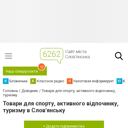
12
Наші спецпроєкти
Б
Бложенька
К
Классное радио
Н
Налоговая информирует
Ю
Юс
Головна
Довідник
Товари для спорту, активного відпочинку,
туризму
Товари для спорту, активного відпочинку,
туризму в Слов'янську
+ Додати підприємство